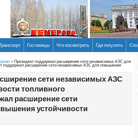
Транспорт
Гостиницы
Что посмотреть
Где погулять
Спо
>
Президент поддержал расширение сети независимых АЗС для
мерово
нт поддержал расширение сети независимых АЗС для повышения
асширение сети независимых АЗС
вости топливного
жал расширение сети
овышения устойчивости