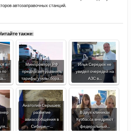
торов автозаправочных станций.
Читайте также:
ся в
Минпромторг РФ
Илья Середюк не
в по
предлагает уравнять
увидел очередей на
ка…
тарифы утильсбора…
АЗС в…
Анатолий Серышев:
енер
развитие
В двух клиниках
л
авиасообщения в
Кузбасса внедряют
для…
Сибири —…
федеральный…