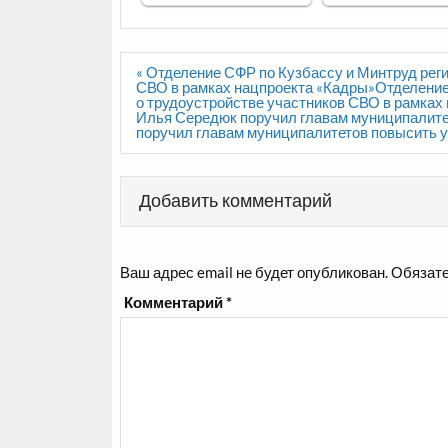
Навигация
« Отделение СФР по Кузбассу и Минтруд рег
по
СВО в рамках нацпроекта «Кадры»Отделение
записям
о трудоустройстве участников СВО в рамках
Илья Середюк поручил главам муниципалит
поручил главам муниципалитетов повысить 
Добавить комментарий
Ваш адрес email не будет опубликован.
Обязате
Комментарий
*