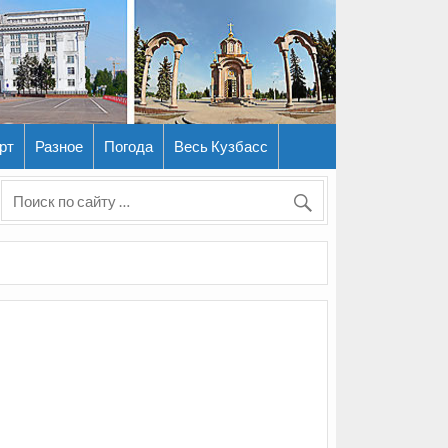
рт
Разное
Погода
Весь Кузбасс