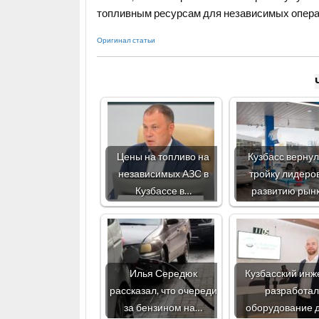
топливным ресурсам для независимых опера
Оригинал статьи
Цены на топливо на
Кузбасс вернул
независимых АЗС в
тройку лидеро
Кузбассе в…
развитию рын
Илья Середюк
Кузбасский инж
рассказал, что очереди
разработа
за бензином на…
оборудование 