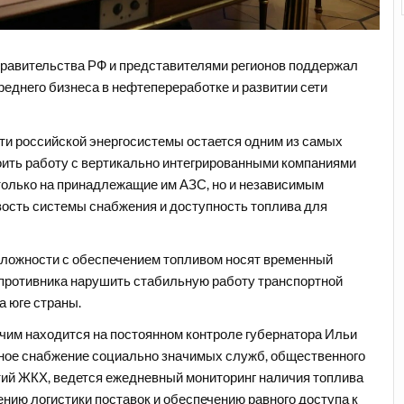
Правительства РФ и представителями регионов поддержал
реднего бизнеса в нефтепереработке и развитии сети
ти российской энергосистемы остается одним из самых
оить работу с вертикально интегрированными компаниями
 только на принадлежащие им АЗС, но и независимым
вость системы снабжения и доступность топлива для
сложности с обеспечением топливом носят временный
и противника нарушить стабильную работу транспортной
а юге страны.
ючим находится на постоянном контроле губернатора Ильи
тное снабжение социально значимых служб, общественного
тий ЖКХ, ведется ежедневный мониторинг наличия топлива
нию логистики поставок и обеспечению равного доступа к