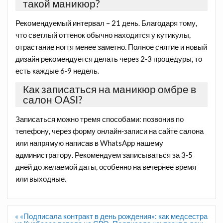
такой маникюр?
Рекомендуемый интервал – 21 день. Благодаря тому,
что светлый оттенок обычно находится у кутикулы,
отрастание ногтя менее заметно. Полное снятие и новый
дизайн рекомендуется делать через 2-3 процедуры, то
есть каждые 6-9 недель.
Как записаться на маникюр омбре в
салон OASI?
Записаться можно тремя способами: позвонив по
телефону, через форму онлайн-записи на сайте салона
или напрямую написав в WhatsApp нашему
администратору. Рекомендуем записываться за 3-5
дней до желаемой даты, особенно на вечернее время
или выходные.
Навигация
« «Подписала контракт в день рождения»: как медсестра