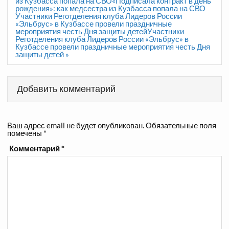
по
из Кузбасса попала на СВО«Подписала контракт в день
записям
рождения»: как медсестра из Кузбасса попала на СВО
Участники Реготделения клуба Лидеров России
«Эльбрус» в Кузбассе провели праздничные
мероприятия честь Дня защиты детейУчастники
Реготделения клуба Лидеров России «Эльбрус» в
Кузбассе провели праздничные мероприятия честь Дня
защиты детей »
Добавить комментарий
Ваш адрес email не будет опубликован.
Обязательные поля
помечены
*
Комментарий
*