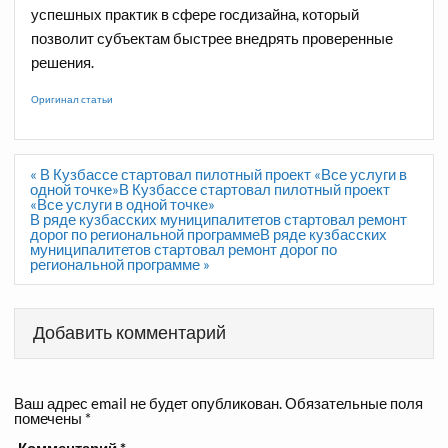
успешных практик в сфере госдизайна, который
позволит субъектам быстрее внедрять проверенные
решения.
Оригинал статьи
Навигация
« В Кузбассе стартовал пилотный проект «Все услуги в
по
одной точке»В Кузбассе стартовал пилотный проект
записям
«Все услуги в одной точке»
В ряде кузбасских муниципалитетов стартовал ремонт
дорог по региональной программеВ ряде кузбасских
муниципалитетов стартовал ремонт дорог по
региональной программе »
Добавить комментарий
Ваш адрес email не будет опубликован.
Обязательные поля
помечены
*