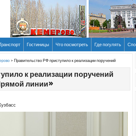
Транспорт
Гостиницы
Что посмотреть
Где погулять
Спо
>
Правительство РФ приступило к реализации поручений
мерово
упило к реализации поручений
Прямой линии»
Кузбасс