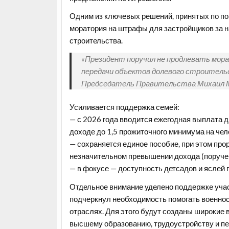
Одним из ключевых решений, принятых по пор
моратория на штрафы для застройщиков за н
строительства.
«Президент поручил не продлевать мор
передачи объектов долевого строительст
Председатель Правительства Михаил 
Усиливается поддержка семей:
— с 2026 года вводится ежегодная выплата 
доходе до 1,5 прожиточного минимума на чел
— сохраняется единое пособие, при этом про
незначительном превышении дохода (поручен
— в фокусе — доступность детсадов и яслей 
Отдельное внимание уделено поддержке учас
подчеркнул необходимость помогать военно
отраслях. Для этого будут созданы широкие
высшему образованию, трудоустройству и п