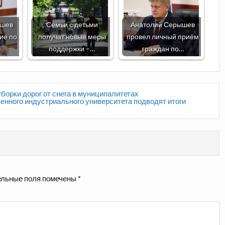
ышев
Семьи с детьми
Анатолий Серышев
ие по
получат новые меры
провел личный приём
поддержки –…
граждан по…
борки дорог от снега в муниципалитетах
енного индустриального университета подводят итоги
льные поля помечены
*