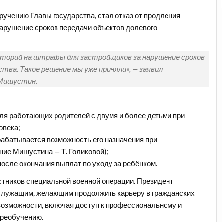
учению Главы государства, стал отказ от продления
арушение сроков передачи объектов долевого
аторий на штрафы для застройщиков за нарушение сроков
ва. Такое решение мы уже приняли», — заявил
Мишустин.
для работающих родителей с двумя и более детьми при
овека;
рабатывается возможность его назначения при
ие Мишустина — Т. Голиковой);
после окончания выплат по уходу за ребёнком.
тников специальной военной операции. Президент
служащим, желающим продолжить карьеру в гражданских
 возможности, включая доступ к профессиональному и
ереобучению.