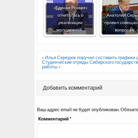
«Единая Россия»
отчиталась о
Анатолий Сер
реализации
провел совещан
молодежной…
вопросам…
Навигация
« Илья Середюк поручил составить графики у
по
Студенческие отряды Сибирского государств
записям
работы »
Добавить комментарий
Ваш адрес email не будет опубликован.
Обязате
Комментарий
*