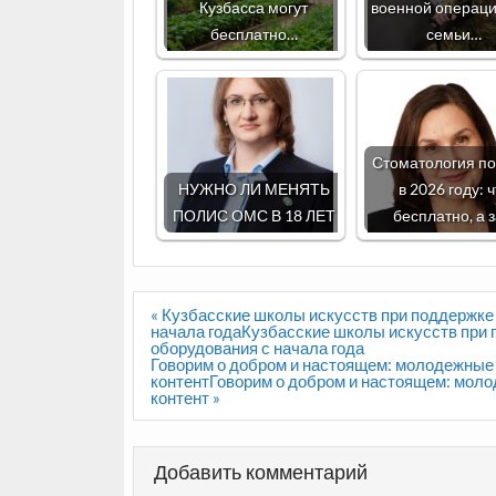
Кузбасса могут
военной операци
бесплатно…
семьи…
Стоматология п
НУЖНО ЛИ МЕНЯТЬ
в 2026 году: 
ПОЛИС ОМС В 18 ЛЕТ
бесплатно, а 
Навигация
« Кузбасские школы искусств при поддержке
по
начала годаКузбасские школы искусств при 
записям
оборудования с начала года
Говорим о добром и настоящем: молодежные
контентГоворим о добром и настоящем: мол
контент »
Добавить комментарий