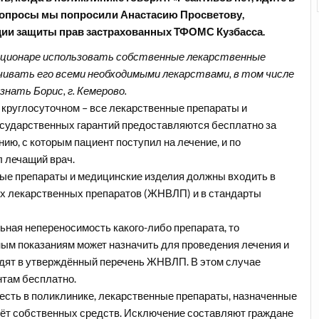
вопросы мы попросили Анастасию Просветову,
ции защиты прав застрахованных ТФОМС Кузбасса.
тационаре использовать собственные лекарственные
чивать его всеми необходимыми лекарствами, в том числе
знать Борис, г. Кемерово.
 в круглосуточном – все лекарственные препараты и
сударственных гарантий предоставляются бесплатно за
ию, с которым пациент поступил на лечение, и по
л лечащий врач.
ные препараты и медицинские изделия должны входить в
х лекарственных препаратов (ЖНВЛП) и в стандарты
ьная непереносимость какого-либо препарата, то
ым показаниям может назначить для проведения лечения и
одят в утверждённый перечень ЖНВЛП. В этом случае
там бесплатно.
о есть в поликлинике, лекарственные препараты, назначенные
счёт собственных средств. Исключение составляют граждане