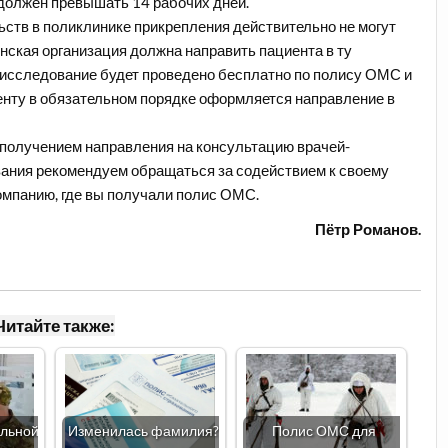
 должен превышать 14 рабочих дней.
ьств в поликлинике прикрепления действительно не могут
нская организация должна направить пациента в ту
 исследование будет проведено бесплатно по полису ОМС и
иенту в обязательном порядке оформляется направление в
 получением направления на консультацию врачей-
вания рекомендуем обращаться за содействием к своему
омпанию, где вы получали полис ОМС.
Пётр Романов.
Читайте также:
альной
Изменилась фамилия?
Полис ОМС для