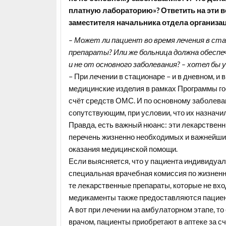
платную лабораторию»? Ответить на эти 
заместителя начальника отдела организа
– Может ли пациент во время лечения в с
препараты? Или же больница должна обеспе
и не от основного заболевания? – хотел бы у
– При лечении в стационаре – и в дневном, и
медицинские изделия в рамках Программы го
счёт средств ОМС. И по основному заболеван
сопутствующим, при условии, что их назначи
Правда, есть важный нюанс: эти лекарствен
перечень жизненно необходимых и важнейши
оказания медицинской помощи.
Если выясняется, что у пациента индивидуал
специальная врачебная комиссия по жизненн
те лекарственные препараты, которые не вх
медикаменты также предоставляются пациен
А вот при лечении на амбулаторном этапе, т
врачом, пациенты приобретают в аптеке за 