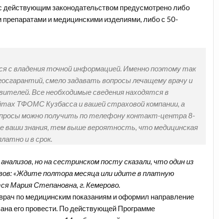
и с действующим законодательством предусмотрено либо
препаратами и медицинскими изделиями, либо с 50-
ся с владения точной информацией. Именно поэтому так
осгарантий, смело задавать вопросы лечащему врачу и
ителей. Все необходимые сведения находятся в
тах ТФОМС Кузбасса и вашей страховой компании, а
просы можно получить по телефону контакт-центра 8-
ее ваши знания, тем выше вероятность, что медицинская
латно и в срок.
 анализов, но на сестринском посту сказали, что один из
ивов: «Ждите полтора месяца или идите в платную
ся Мария Степановна, г. Кемерово.
 врач по медицинским показаниям и оформил направление
ана его провести. По действующей Программе