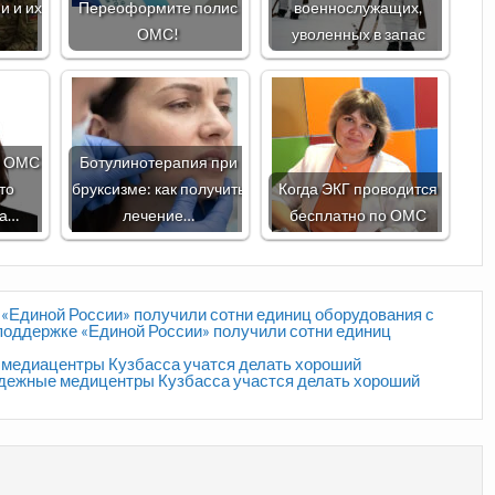
и и их
Переоформите полис
военнослужащих,
ОМС!
уволенных в запас
о ОМС
Ботулинотерапия при
что
бруксизме: как получить
Когда ЭКГ проводится
за…
лечение…
бесплатно по ОМС
 «Единой России» получили сотни единиц оборудования с
поддержке «Единой России» получили сотни единиц
 медиацентры Кузбасса учатся делать хороший
одежные медицентры Кузбасса участся делать хороший