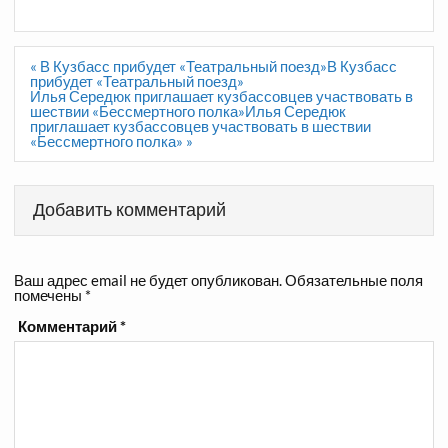
Навигация
« В Кузбасс прибудет «Театральный поезд»В Кузбасс
по
прибудет «Театральный поезд»
записям
Илья Середюк приглашает кузбассовцев участвовать в
шествии «Бессмертного полка»Илья Середюк
приглашает кузбассовцев участвовать в шествии
«Бессмертного полка» »
Добавить комментарий
Ваш адрес email не будет опубликован.
Обязательные поля
помечены
*
Комментарий
*