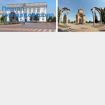
Портал
города Кемерово
и всего Кузбасса