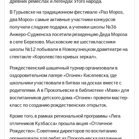
древних ремеслах и легендах этого народа.
В Гурьевске на традиционном фестивале «Раз Мороз,
два Мороз» самые активные участники конкурсов
получили сладкие подарки, а ученики школы №36
Анжеро-Судженска посетили резиденцию Деда Мороза
в селе Березово. Мысковские же шестиклассники
школы №12 побывали в Новокузнецком драмтеатре на
спектакле «Королевство кривых зеркал».
Рождественский шашечный турнир организовали в
оздоровительном лагере «Огонек» Киселевска, где
школьники участвовали в битвах на досках вместе с
родителями. А в Прокопьевске в библиотеке «Маяк» для
воспитанников детского дома «Огонек» провели мастер-
класс по созданию рождественских открыток.
Кроме того, в рамках региональной программы «Лига
отличников Кузбасса» прошла акция «Отличное
Рождество». Советники директоров по воспитанию
организовали для ребят из Прокопьевска различные