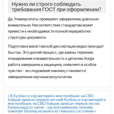
Нужно ли строго соблюдать
требования ГОСТ при оформлении?
Да. Университеты проверяют оформление довольно
внимательно. Несоответствие стандартам может
привести к необходимости полной переработки
структуры документа.
Подготовка магистерской диссертации редко проходит
быстро. Это долгий процесс, где важны терпение,
планирование и внимательность к деталям. Когда
работа завершена и защищена, появляется особое
чувство – исследование наконец становится
завершенным научным результатом.
Навигация
« В Кузбассе хор матерей и жен погибших на СВО
по
бойцов записал первую песнюВ Кузбассе хор матерей и
записям
жен погибших на СВО бойцов записал первую песню
Капельница от запоя – как внутривенное лечение
помогает безопасно выйти из тяжелого состояния »