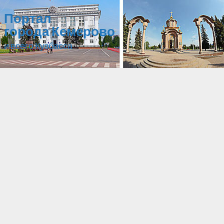
Портал
города Кемерово
и всего Кузбасса