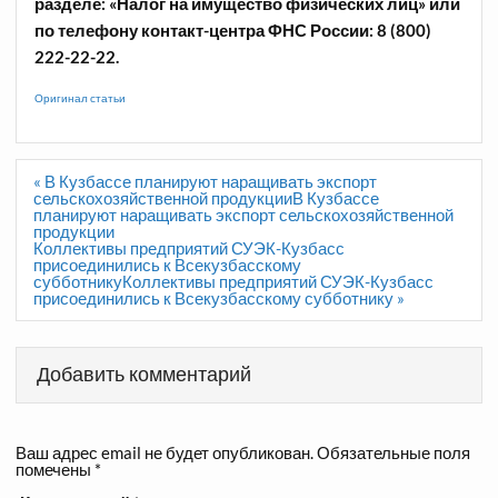
разделе: «Налог на имущество физических лиц» или
по телефону контакт-центра ФНС России: 8 (800)
222-22-22.
Оригинал статьи
Навигация
« В Кузбассе планируют наращивать экспорт
по
сельскохозяйственной продукцииВ Кузбассе
записям
планируют наращивать экспорт сельскохозяйственной
продукции
Коллективы предприятий СУЭК-Кузбасс
присоединились к Всекузбасскому
субботникуКоллективы предприятий СУЭК-Кузбасс
присоединились к Всекузбасскому субботнику »
Добавить комментарий
Ваш адрес email не будет опубликован.
Обязательные поля
помечены
*