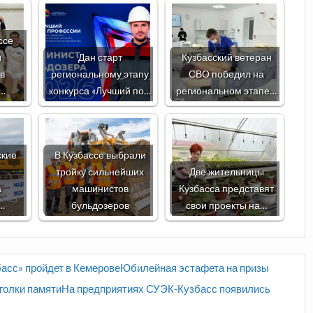
ссе
и
Дан старт
Кузбасский ветеран
в
региональному этапу
СВО победил на
и…
конкурса «Лучший по…
региональном этапе…
ские
В Кузбассе выбрали
ы
тройку сильнейших
Две жительницы
а
машинистов
Кузбасса представят
…
бульдозеров
свои проекты на…
басс» пройдет в КемеровеЮбилейная эстафета на призы
голки памятиНа предприятиях СУЭК-Кузбасс появились