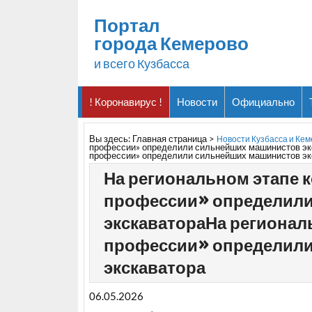
Портал
города Кемерово
и всего Кузбасса
! Коронавирус !
Новости
Официально
Вы здесь:
Главная страница
>
Новости Кузбасса и Ке
профессии» определили сильнейших машинистов экс
профессии» определили сильнейших машинистов эк
На региональном этапе 
профессии» определил
экскаватораНа регионал
профессии» определил
экскаватора
06.05.2026