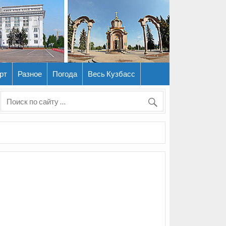
рт
Разное
Погода
Весь Кузбасс