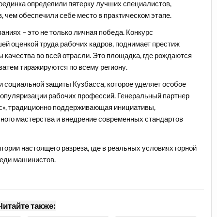
поединка определили пятерку лучших специалистов,
 чем обеспечили себе место в практическом этапе.
аниях – это не только личная победа. Конкурс
й оценкой труда рабочих кадров, поднимает престиж
ы качества во всей отрасли. Это площадка, где рождаются
затем тиражируются по всему региону.
и социальной защиты Кузбасса, которое уделяет особое
популяризации рабочих профессий. Генеральный партнер
сс», традиционно поддерживающая инициативы,
ого мастерства и внедрение современных стандартов
тории настоящего разреза, где в реальных условиях горной
реди машинистов.
Читайте также: