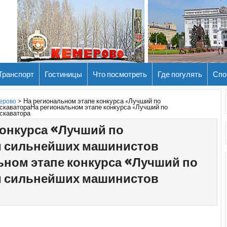
Транспорт
Гостиницы
Что посмотреть
Где погулять
Спо
>
На региональном этапе конкурса «Лучший по
мерово
каватораНа региональном этапе конкурса «Лучший по
скаватора
конкурса «Лучший по
и сильнейших машинистов
ьном этапе конкурса «Лучший по
и сильнейших машинистов