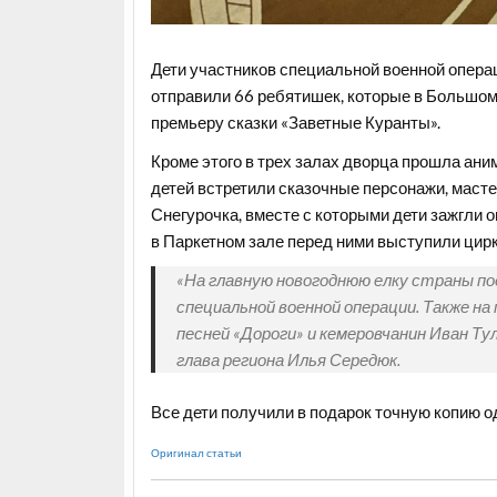
Дети участников специальной военной операц
отправили 66 ребятишек, которые в Большом
премьеру сказки «Заветные Куранты».
Кроме этого в трех залах дворца прошла ан
детей встретили сказочные персонажи, масте
Снегурочка, вместе с которыми дети зажгли о
в Паркетном зале перед ними выступили цир
«На главную новогоднюю елку страны по
специальной военной операции. Также на
песней «Дороги» и кемеровчанин Иван Тул
глава региона Илья Середюк.
Все дети получили в подарок точную копию о
Оригинал статьи