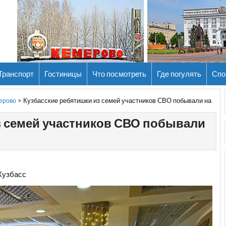
Транспорт
Гостиницы
Что посмотреть
Где погулять
Спо
>
Кузбасские ребятишки из семей участников СВО побывали на
мерово
з семей участников СВО побывали
Кузбасс