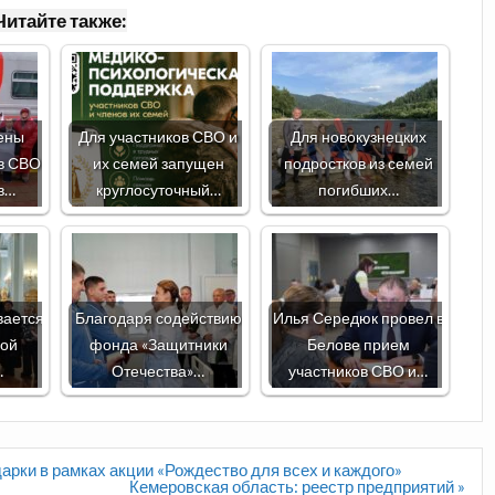
Читайте также:
ены
Для участников СВО и
Для новокузнецких
в СВО
их семей запущен
подростков из семей
в…
круглосуточный…
погибших…
вается
Благодаря содействию
Илья Середюк провел в
ной
фонда «Защитники
Белове прием
…
Отечества»…
участников СВО и…
дарки в рамках акции «Рождество для всех и каждого»
Кемеровская область: реестр предприятий »