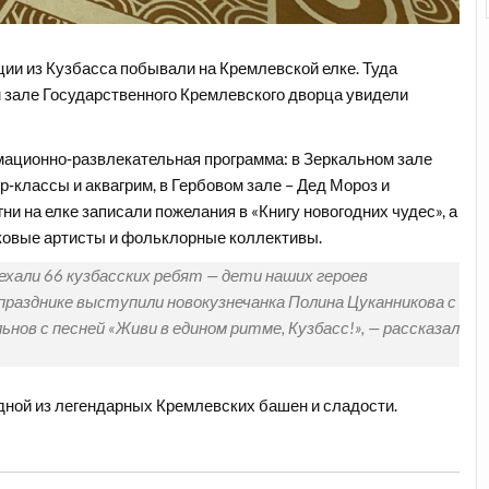
ии из Кузбасса побывали на Кремлевской елке. Туда
 зале Государственного Кремлевского дворца увидели
имационно‑развлекательная программа: в Зеркальном зале
р‑классы и аквагрим, в Гербовом зале – Дед Мороз и
гни на елке записали пожелания в «Книгу новогодних чудес», а
ковые артисты и фольклорные коллективы.
ехали 66 кузбасских ребят — дети наших героев
 празднике выступили новокузнечанка Полина Цуканникова с
ьнов с песней «Живи в едином ритме, Кузбасс!», — рассказал
дной из легендарных Кремлевских башен и сладости.