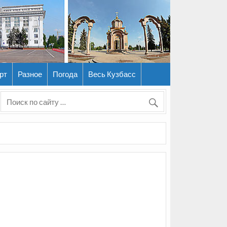
рт
Разное
Погода
Весь Кузбасс