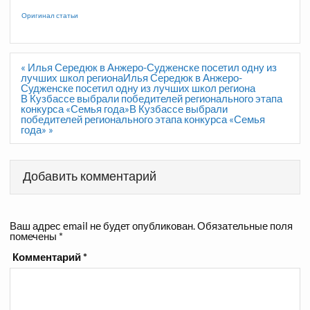
Оригинал статьи
Навигация
« Илья Середюк в Анжеро-Судженске посетил одну из
по
лучших школ регионаИлья Середюк в Анжеро-
записям
Судженске посетил одну из лучших школ региона
В Кузбассе выбрали победителей регионального этапа
конкурса «Семья года»В Кузбассе выбрали
победителей регионального этапа конкурса «Семья
года» »
Добавить комментарий
Ваш адрес email не будет опубликован.
Обязательные поля
помечены
*
Комментарий
*