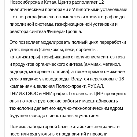
Новосибирска и Китая. Центр располагает 12
аналитическими приборами и 9 пилотными установками
– от петрографического комплекса и хроматографов до
пиролизной системы, газификационной установки и
реактора синтеза Фишера-Тропша.
Это позволяет моделировать полный цикл переработки
угля: пиролиз (спецкоксы, пеки, сорбенты,
катализаторы), газификацию с получением синтез-газа
и продуктов органического синтеза (аммиак, метанол,
водород, моторные топлива), а также прямое ожижение
угля в жидкие углеводороды. Ведутся переговоры с 18
компаниями, включая Полюс-проект, РУСАЛ,
ГНИИХТЭОС и НИИграфит. Готовность ЦИР проводить
опытно-конструкторские работы и масштабировать
технологии делает его научно-технологическим ядром
будущего завода с иностранным участием.
Помимо лабораторной базы, китайские специалисты
посетили ряд угольных предприятий и провели