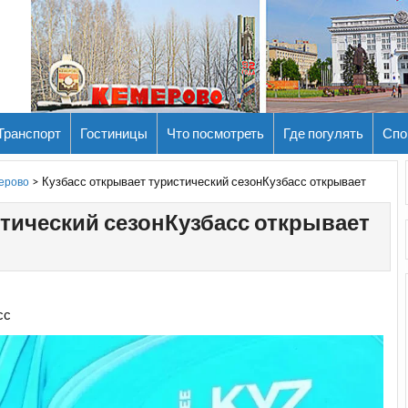
Транспорт
Гостиницы
Что посмотреть
Где погулять
Спо
>
Кузбасс открывает туристический сезонКузбасс открывает
мерово
стический сезонКузбасс открывает
сс