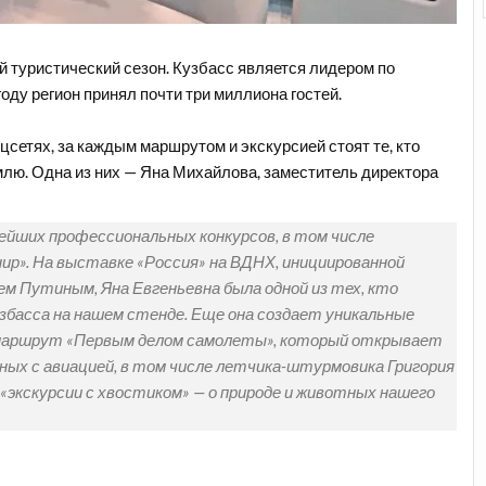
 туристический сезон. Кузбасс является лидером по
оду регион принял почти три миллиона гостей.
цсетях, за каждым маршрутом и экскурсией стоят те, кто
млю. Одна из них — Яна Михайлова, заместитель директора
нейших профессиональных конкурсов, в том числе
ир». На выставке «Россия» на ВДНХ, инициированной
 Путиным, Яна Евгеньевна была одной из тех, кто
збасса на нашем стенде. Еще она создает уникальные
 маршрут «Первым делом самолеты», который открывает
ных с авиацией, в том числе летчика-штурмовика Григория
экскурсии с хвостиком» — о природе и животных нашего