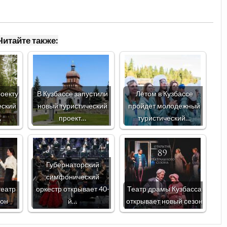
Читайте также:
оекту
В Кузбассе запустили
Летом в Кузбассе
еский
новый туристический
пройдет молодежный
…
проект…
туристический…
Губернаторский
симфонический
театр
оркестр открывает 40-
Театр драмы Кузбасса
зон
й…
открывает новый сезон