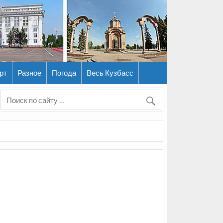
рт
Разное
Погода
Весь Кузбасс