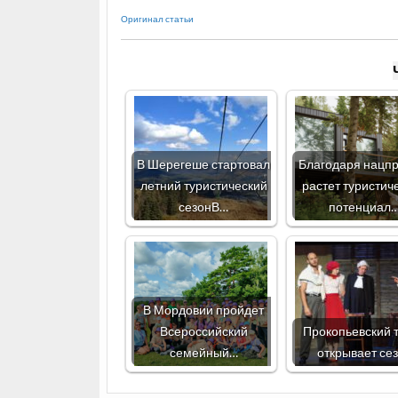
Оригинал статьи
В Шерегеше стартовал
Благодаря нацпр
летний туристический
растет туристич
сезонВ…
потенциал
В Мордовии пройдет
Всероссийский
Прокопьевский 
семейный…
открывает се