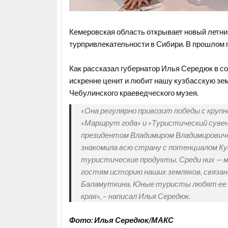
Кемеровская область открывает новый летний
турпривлекательности в Сибири. В прошлом г
Как рассказал губернатор Илья Середюк в со
искренне ценит и любит нашу кузбасскую зе
Чебулинского краеведческого музея.
«Она регулярно привозит победы с круп
«Маршрут года» и «Туристический сувен
президентом Владимиром Владимировичем
знакомила всю страну с потенциалом Ку
туристические продукты. Среди них —
гостям историю наших земляков, связан
Баламуткина. Юные туристы любят ее «
края», – написал Илья Середюк.
Фото: Илья Середюк/МАКС