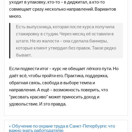
уходит в упаковку, кто-то – в диджитал, а кто-то
совмещает сразу несколько направлений. Вариантов
много.
Есть выпускница, которая после курса получила
стажировку в студии. Через месяц её оставили в
штате. Не из жалости – она сделала баннеры,
которые клиент утвердил без правок. Такое редко
бывает.
Если подвести итог – курс не обещает лёгкого пути. Но
даёт всё, чтобы пройти его. Практика, поддержка,
обратная связь, свобода в выборе темпа и
направления. А ещё – возможность поверить, что
“рисовать красиво” может приносить доход и
удовольствие. И это правда.
Навигация
« Обучение по охране труда в Санкт-Петербурге: что
по
важно знать работодателю