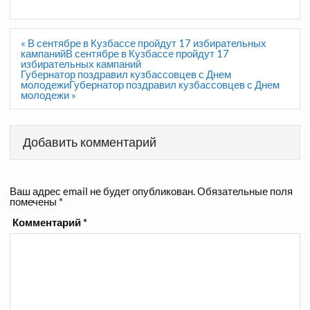
Навигация
« В сентябре в Кузбассе пройдут 17 избирательных
по
кампанийВ сентябре в Кузбассе пройдут 17
записям
избирательных кампаний
Губернатор поздравил кузбассовцев с Днем
молодежиГубернатор поздравил кузбассовцев с Днем
молодежи »
Добавить комментарий
Ваш адрес email не будет опубликован.
Обязательные поля
помечены
*
Комментарий
*