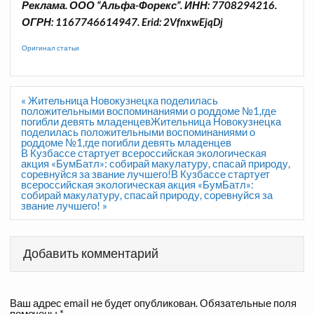
Реклама. ООО “Альфа-Форекс”. ИНН: 7708294216.
ОГРН: 1167746614947. Erid: 2VfnxwEjqDj
Оригинал статьи
Навигация
« Жительница Новокузнецка поделилась
по
положительными воспоминаниями о роддоме №1,где
записям
погибли девять младенцевЖительница Новокузнецка
поделилась положительными воспоминаниями о
роддоме №1,где погибли девять младенцев
В Кузбассе стартует всероссийская экологическая
акция «БумБатл»: собирай макулатуру, спасай природу,
соревнуйся за звание лучшего!В Кузбассе стартует
всероссийская экологическая акция «БумБатл»:
собирай макулатуру, спасай природу, соревнуйся за
звание лучшего! »
Добавить комментарий
Ваш адрес email не будет опубликован.
Обязательные поля
помечены
*