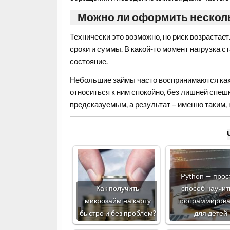
Можно ли оформить нескол
Технически это возможно, но риск возрастае
сроки и суммы. В какой-то момент нагрузка с
состояние.
Небольшие займы часто воспринимаются как 
относиться к ним спокойно, без лишней спешк
предсказуемым, а результат – именно таким, 
Python — прос
Как получить
способ научит
микрозайм на карту
программиров
быстро и без проблем?
для детей