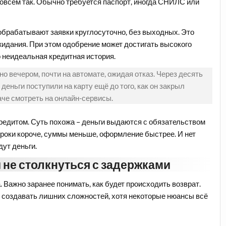
совсем так. Обычно требуется паспорт, иногда СНИЛС или
обрабатывают заявки круглосуточно, без выходных. Это
ожидания. При этом одобрение может достигать высокого
го неидеальная кредитная история.
о вечером, почти на автомате, ожидая отказ. Через десять
еньги поступили на карту ещё до того, как он закрыл
аче смотреть на онлайн-сервисы.
редитом. Суть похожа – деньги выдаются с обязательством
 сроки короче, суммы меньше, оформление быстрее. И нет
дут деньги.
 не столкнуться с задержками
. Важно заранее понимать, как будет происходить возврат.
е создавать лишних сложностей, хотя некоторые нюансы всё