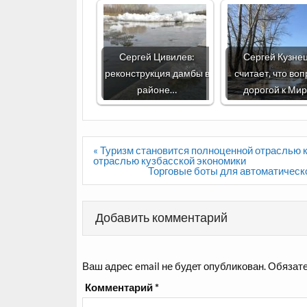
Сергей Цивилев:
Сергей Кузне
реконструкция дамбы в
считает, что воп
районе…
дорогой к Ми
Навигация
« Туризм становится полноценной отраслью 
по
отраслью кузбасской экономики
записям
Торговые боты для автоматическо
Добавить комментарий
Ваш адрес email не будет опубликован.
Обязате
Комментарий
*