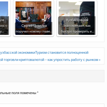
цов
Кузбассовцам
рос с
Сергей Цивилев
напоминают, как
ру…
поручил новому главе…
быстро проверить и…
кузбасской экономикиТуризм становится полноценной
й торговли криптовалютой – как упростить работу с рынком »
льные поля помечены
*