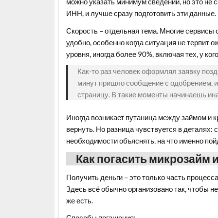
можно указать минимум сведений, но это не 
ИНН, и лучше сразу подготовить эти данные.
Скорость – отдельная тема. Многие сервисы 
удобно, особенно когда ситуация не терпит 
уровня, иногда более 90%, включая тех, у ко
Как-то раз человек оформлял заявку поздн
минут пришло сообщение с одобрением, и д
страницу. В такие моменты начинаешь ин
Иногда возникает путаница между займом и к
вернуть. Но разница чувствуется в деталях:
необходимости объяснять, на что именно пой
Как погасить микрозайм и
Получить деньги – это только часть процесса
Здесь всё обычно организовано так, чтобы н
же есть.
Способы погашения: