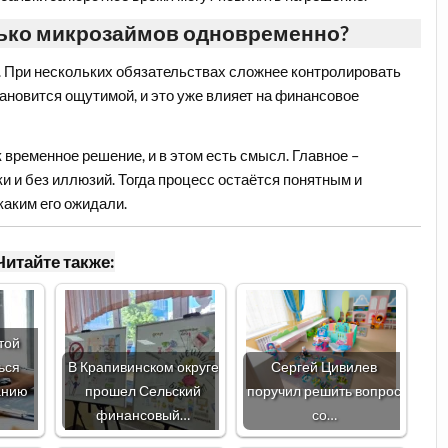
ько микрозаймов одновременно?
т. При нескольких обязательствах сложнее контролировать
тановится ощутимой, и это уже влияет на финансовое
временное решение, и в этом есть смысл. Главное –
и и без иллюзий. Тогда процесс остаётся понятным и
каким его ожидали.
Читайте также:
той
ься
В Крапивинском округе
Сергей Цивилев
анию
прошел Сельский
поручил решить вопрос
финансовый…
со…