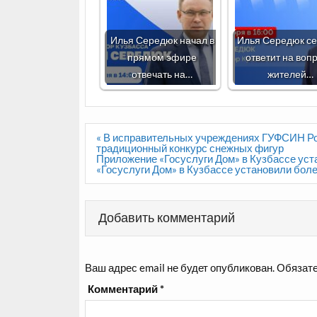
Илья Середюк начал в
Илья Середюк се
прямом эфире
ответит на воп
отвечать на…
жителей…
Навигация
« В исправительных учреждениях ГУФСИН Ро
по
традиционный конкурс снежных фигур
записям
Приложение «Госуслуги Дом» в Кузбассе ус
«Госуслуги Дом» в Кузбассе установили боле
Добавить комментарий
Ваш адрес email не будет опубликован.
Обязате
Комментарий
*