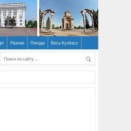
рт
Разное
Погода
Весь Кузбасс