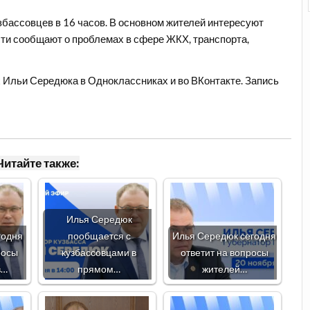
узбассовцев в 16 часов. В основном жителей интересуют
сти сообщают о проблемах в сфере ЖКХ, транспорта,
х Ильи Середюка в Одноклассниках и во ВКонтакте. Запись
Читайте также:
Илья Середюк
годня
пообщается с
Илья Середюк сегодня
росы
кузбассовцами в
ответит на вопросы
в…
прямом…
жителей…