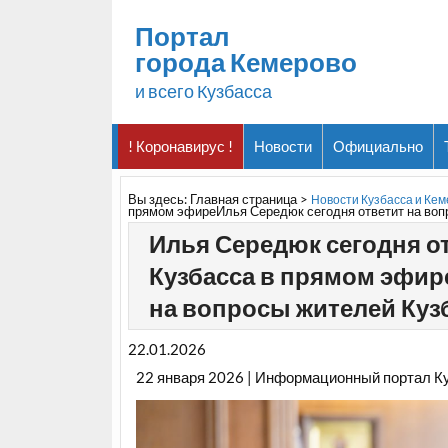
Портал
города Кемерово
и всего Кузбасса
! Коронавирус !
Новости
Официально
Вы здесь:
Главная страница
>
Новости Кузбасса и Ке
прямом эфиреИлья Середюк сегодня ответит на воп
Илья Середюк сегодня о
Кузбасса в прямом эфир
на вопросы жителей Куз
22.01.2026
22 января 2026 | Информационный портал К