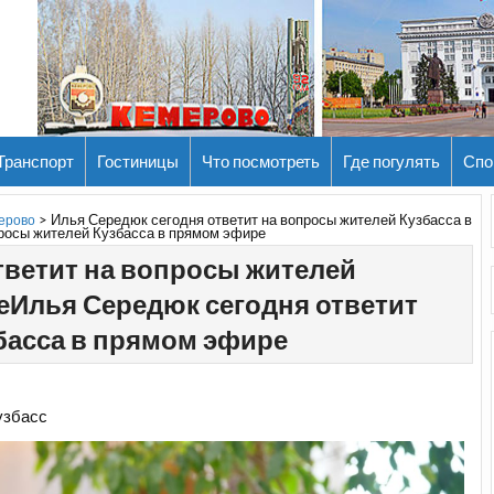
Транспорт
Гостиницы
Что посмотреть
Где погулять
Спо
>
Илья Середюк сегодня ответит на вопросы жителей Кузбасса в
мерово
росы жителей Кузбасса в прямом эфире
тветит на вопросы жителей
еИлья Середюк сегодня ответит
басса в прямом эфире
узбасс