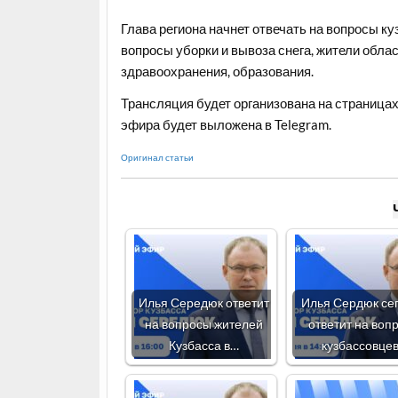
Глава региона начнет отвечать на вопросы к
вопросы уборки и вывоза снега, жители обла
здравоохранения, образования.
Трансляция будет организована на страница
эфира будет выложена в Telegram.
Оригинал статьи
Илья Середюк ответит
Илья Сердюк се
на вопросы жителей
ответит на воп
Кузбасса в…
кузбассовце