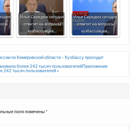
годня
Илья Середюк сегодня
Илья Середюк сегодня
росы
ответит на вопросы
ответит на вопросы
кузбассовцев…
кузбассовцев…
ссии по Кемеровской области – Кузбассу проходит
тановили более 242 тысяч пользователейПриложение
е 242 тысяч пользователей »
льные поля помечены
*