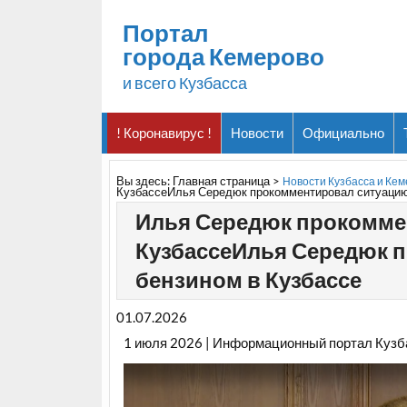
Портал
города Кемерово
и всего Кузбасса
! Коронавирус !
Новости
Официально
Вы здесь:
Главная страница
>
Новости Кузбасса и Ке
КузбассеИлья Середюк прокомментировал ситуацию 
Илья Середюк прокомме
КузбассеИлья Середюк 
бензином в Кузбассе
01.07.2026
1 июля 2026 | Информационный портал Кузб