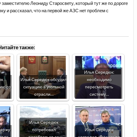
 заместителю Леониду Старосвету, который тут же по дороге
ку и рассказал, что на первой же АЗС нет проблем с
Читайте также:
Илья Середюк:
юк
Илья Середюк обсудил
необходимо
ию со
ситуацию в угольной
пересмотреть
отрасли…
систему…
Илья Середюк
держу
потребовал
Илья Середюк
роле
разобраться со
наградил «Лучших по