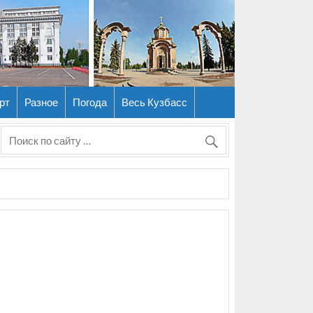
рт
Разное
Погода
Весь Кузбасс