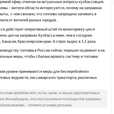
рямой эфир, отвечая на актуальные вопросы кузбассовцев.
емы – жители области интересуются, почему на заправках
рыты,
с чем связано, что топливо запрещено заливать в
упили от жителей разных городов.
ссе действует оперативный штаб по мониторингу цен и
вень цен на заправках Кузбасса ниже, чем в соседних
 Хакасии, Красноярском крае. А спрос вырос в 1,5 раза.
оизводству топлива в России сейчас перешел на ремонт и на
льные меры, чтобы сбалансировать систему и топлива
ном уровне принимаются меры для бесперебойного
ловых ведомств, пассажирского транспорта, различных
 то там проблем нет, есть запас в наших аэропортовых
мне докладывали, что поступления топлива для заправки
йном режиме, – отметил глава региона.