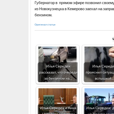
Губернатор в прямом эфире позвонил своему
из Новокузнецка в Кемерово заехал на заправ
бензином.
Оригинал статьи
Илья Середюк
Илья Серед
рассказал, что очереди
прояснил ситуац
за бензином на…
вспышкой…
Илья Середюк и Анна
Илья Середюк: 
Цивилева обсудили
на личном конт