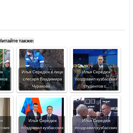
Читайте также:
юк
Илья Середюк в лице
Илья Середюк
иков
слесаря Владимира
поздравил кузбасских
…
Чуракова…
студентов с…
юк
Илья Середюк
Илья Середюк
сских
поздравил кузбасских
поздравил кузбасских