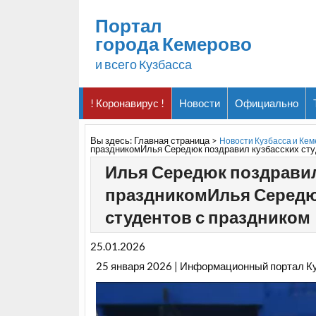
Портал
города Кемерово
и всего Кузбасса
! Коронавирус !
Новости
Официально
Вы здесь:
Главная страница
>
Новости Кузбасса и Ке
праздникомИлья Середюк поздравил кузбасских сту
Илья Середюк поздравил
праздникомИлья Середю
студентов с праздником
25.01.2026
25 января 2026 | Информационный портал К