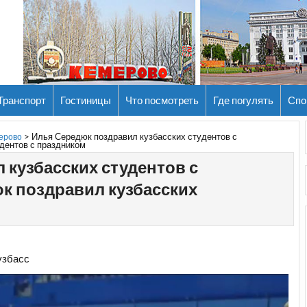
Транспорт
Гостиницы
Что посмотреть
Где погулять
Спо
>
Илья Середюк поздравил кузбасских студентов с
мерово
дентов с праздником
 кузбасских студентов с
к поздравил кузбасских
узбасс