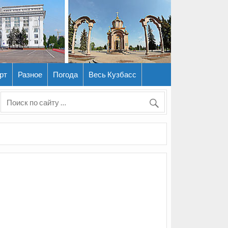
рт
Разное
Погода
Весь Кузбасс