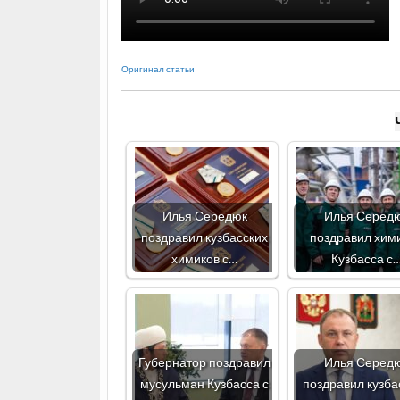
Оригинал статьи
Илья Середюк
Илья Серед
поздравил кузбасских
поздравил хим
химиков с…
Кузбасса с
Губернатор поздравил
Илья Серед
мусульман Кузбасса с
поздравил кузба