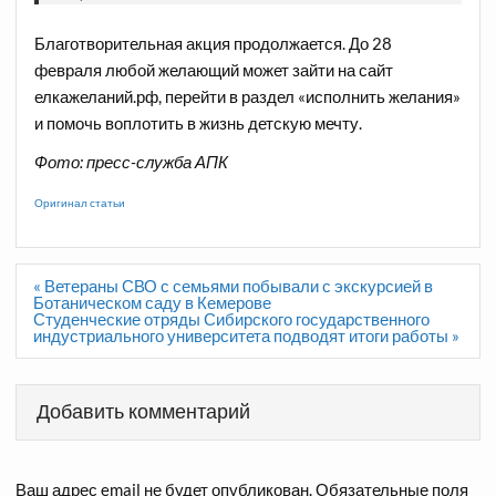
Благотворительная акция продолжается. До 28
февраля любой желающий может зайти на сайт
елкажеланий.рф
, перейти в раздел «исполнить желания»
и помочь воплотить в жизнь детскую мечту.
Фото: пресс-служба АПК
Оригинал статьи
Навигация
« Ветераны СВО с семьями побывали с экскурсией в
по
Ботаническом саду в Кемерове
записям
Студенческие отряды Сибирского государственного
индустриального университета подводят итоги работы »
Добавить комментарий
Ваш адрес email не будет опубликован.
Обязательные поля