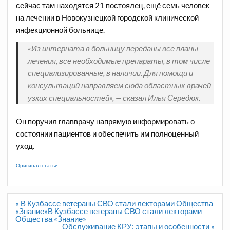
сейчас там находятся 21 постоялец, ещё семь человек
на лечении в Новокузнецкой городской клинической
инфекционной больнице.
«Из интерната в больницу переданы все планы
лечения, все необходимые препараты, в том числе
специализированные, в наличии. Для помощи и
консультаций направляем сюда областных врачей
узких специальностей», — сказал Илья Середюк.
Он поручил главврачу напрямую информировать о
состоянии пациентов и обеспечить им полноценный
уход.
Оригинал статьи
Навигация
« В Кузбассе ветераны СВО стали лекторами Общества
по
«Знание»В Кузбассе ветераны СВО стали лекторами
записям
Общества «Знание»
Обслуживание КРУ: этапы и особенности »