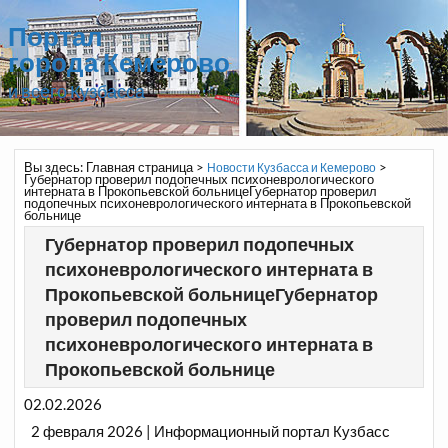
Портал
города Кемерово
и всего Кузбасса
Вы здесь:
Главная страница
>
>
Новости Кузбасса и Кемерово
Губернатор проверил подопечных психоневрологического
интерната в Прокопьевской больницеГубернатор проверил
подопечных психоневрологического интерната в Прокопьевской
больнице
Губернатор проверил подопечных
психоневрологического интерната в
Прокопьевской больницеГубернатор
проверил подопечных
психоневрологического интерната в
Прокопьевской больнице
02.02.2026
2 февраля 2026 | Информационный портал Кузбасс