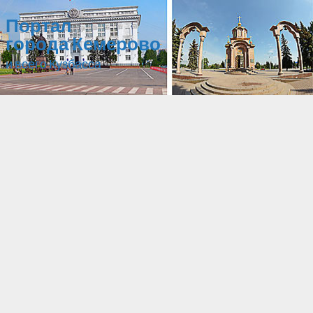
Портал
города Кемерово
и всего Кузбасса