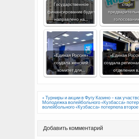
Государственное
старт
финансирование будет
предваритель
направлено на…
голосовани
«Единая Россия»
«Единая Росс
создала женский
создала региона
комитет для…
отделения в
Навигация
« Турниры и акции в Фугу Казино – как учас
по
Молодежка волейбольного «Кузбасса» поте
записям
волейбольного «Кузбасса» потерпела второе
Добавить комментарий