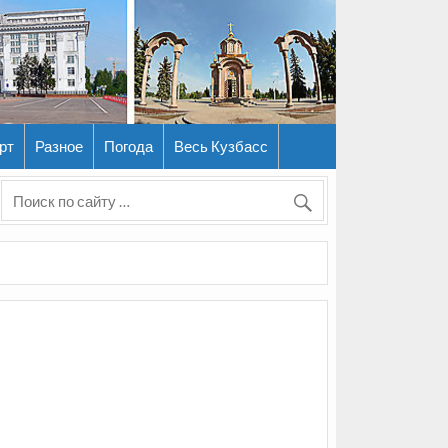
рт
Разное
Погода
Весь Кузбасс