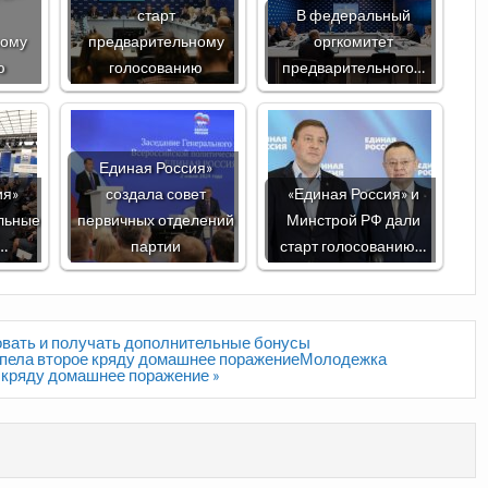
старт
В федеральный
ному
предварительному
оргкомитет
ю
голосованию
предварительного…
Единая Россия»
ия»
создала совет
«Единая Россия» и
льные
первичных отделений
Минстрой РФ дали
…
партии
старт голосованию…
твовать и получать дополнительные бонусы
рпела второе кряду домашнее поражениеМолодежка
 кряду домашнее поражение »