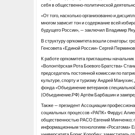
себя в общественно-политической деятельнос
«От того, насколько организованно и дисцип
многом зависит тон и содержание всей изби
будущего России», — заключил Владимир Як
В структуру оргкомитета вошли сенаторы: гр
Генсовета «Единой России» Сергей Перминов
К работе оргкомитета приглашены начальни
«Волонтёрская Рота Боевого Братства» Стан
председатель постоянной комиссии по патри
культуре, спорту и туризму Андрей Манухин;
фонда «Объединение ветеранов специальной
(Объединение.РФ) Артём Барбашин и зампре
Также — президент Ассоциации профессиона
социальных процессов «РАПК» Фирдус Алиев
общественностью РАСО Евгений Минченко; г
информационным технологиям «Росатома» Ев
университета Борис Коробец; заместитель г