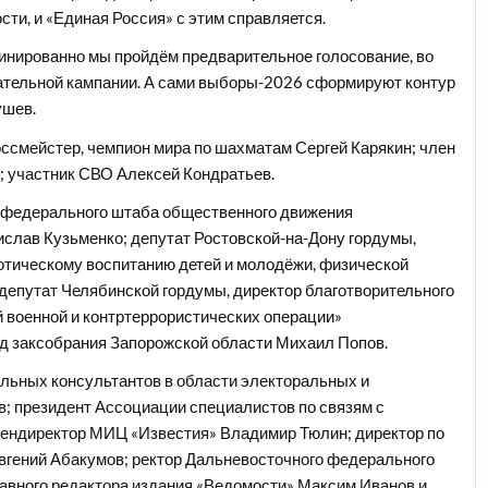
ти, и «Единая Россия» с этим справляется.
линированно мы пройдём предварительное голосование, во
рательной кампании. А сами выборы-2026 сформируют контур
ушев.
оссмейстер, чемпион мира по шахматам Сергей Карякин; член
; участник СВО Алексей Кондратьев.
к федерального штаба общественного движения
ислав Кузьменко; депутат Ростовской-на-Дону гордумы,
отическому воспитанию детей и молодёжи, физической
 депутат Челябинской гордумы, директор благотворительного
 военной и контртеррористических операции»
д заксобрания Запорожской области Михаил Попов.
льных консультантов в области электоральных и
; президент Ассоциации специалистов по связям с
ендиректор МИЦ «Известия» Владимир Тюлин; директор по
гений Абакумов; ректор Дальневосточного федерального
лавного редактора издания «Ведомости» Максим Иванов и