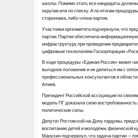
школы. Помимо этого, все кандидаты должны
округам или по списку. А по итогам процеду
сторонника, либо члена партии.
Участники оргкомитета подчеркнули, что пр
партии. Партия обеспечила информационну
инфраструктуру при проведении предварител
цифровым технологиям Госкорпорации «Роса
В ходе процедуры «Единая Россия» может на
выгодное положение и не делиться им с опп
профессиональных консультантов в области
Алиев.
Президент Российской ассоциации по связям
модель ПГ доказала свою востребованность:
политические силы.
Депутат Ростовской-на-Дону гордумы, предс
воспитанию детей и молодёжи, физической ку
Манухин подчеркнул, что задача партии — по