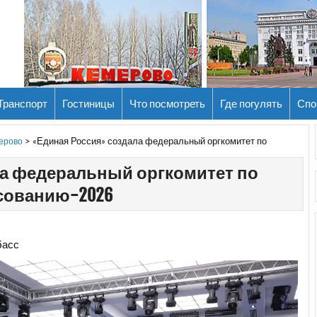
Транспорт
Гостиницы
Что посмотреть
Где погулять
Спо
>
«Единая Россия» создала федеральный оргкомитет по
мерово
а федеральный оргкомитет по
сованию-2026
басс