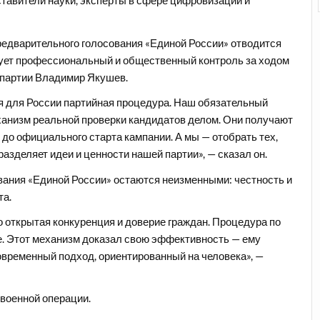
ставители науки, эксперты в сфере цифровизации и
едварительного голосования «Единой России» отводится
ирует профессиональный и общественный контроль за ходом
 партии Владимир Якушев.
я для России партийная процедура. Наш обязательный
ханизм реальной проверки кандидатов делом. Они получают
до официального старта кампании. А мы — отобрать тех,
азделяет идеи и ценности нашей партии», — сказал он.
ания «Единой России» остаются неизменными: честность и
та.
 открытая конкуренция и доверие граждан. Процедура по
. Этот механизм доказал свою эффективность — ему
овременный подход, ориентированный на человека», —
военной операции.