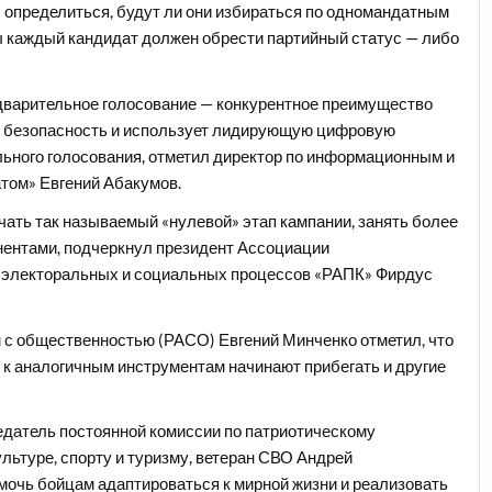
 определиться, будут ли они избираться по одномандатным
ры каждый кандидат должен обрести партийный статус — либо
едварительное голосование — конкурентное преимущество
ю безопасность и использует лидирующую цифровую
ьного голосования, отметил директор по информационным и
том» Евгений Абакумов.
чать так называемый «нулевой» этап кампании, занять более
онентами, подчеркнул президент Ассоциации
 электоральных и социальных процессов «РАПК» Фирдус
 с общественностью (РАСО) Евгений Минченко отметил, что
 к аналогичным инструментам начинают прибегать и другие
едатель постоянной комиссии по патриотическому
льтуре, спорту и туризму, ветеран СВО Андрей
мочь бойцам адаптироваться к мирной жизни и реализовать