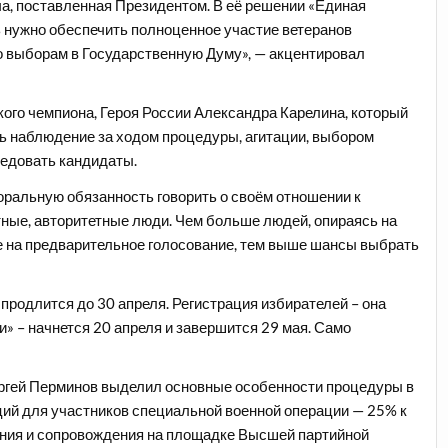
ча, поставленная Президентом. В её решении «Единая
ь нужно обеспечить полноценное участие ветеранов
о выборам в Государственную Думу», — акцентировал
ого чемпиона, Героя России Александра Карелина, который
ть наблюдение за ходом процедуры, агитации, выбором
ледовать кандидаты.
моральную обязанность говорить о своём отношении к
ные, авторитетные люди. Чем больше людей, опираясь на
 на предварительное голосование, тем выше шансы выбрать
продлится до 30 апреля. Регистрация избирателей – она
и» – начнется 20 апреля и завершится 29 мая. Само
ергей Перминов выделил основные особенности процедуры в
ций для участников специальной военной операции — 25% к
ения и сопровождения на площадке Высшей партийной