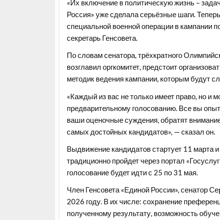
«Их включение в политическую жизнь – зада
Россия» уже сделала серьёзные шаги. Тепер
специальной военной операции в кампании п
секретарь Генсовета.
По словам сенатора, трёхкратного Олимпийск
возглавил оргкомитет, предстоит организова
методик ведения кампании, которым будут с
«Каждый из вас не только имеет право, но и 
предварительному голосованию. Все вы опыт
ваши оценочные суждения, обратят внимание
самых достойных кандидатов», — сказал он.
Выдвижение кандидатов стартует 11 марта и 
традиционно пройдет через портал «Госуслуг
голосование будет идти с 25 по 31 мая.
Член Генсовета «Единой России», сенатор С
2026 году. В их числе: сохранение преферен
полученному результату, возможность обуч