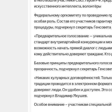
В него вошли участники СВО, Герои РФ, пред
искусственного интеллекта, волонтёры
Федеральному оргкомитету по проведению пр
особая роль. Состав его участников гарант
процедуры, подчеркнул секретарь Генсовета
«Предварительное голосование — уникальна
стандарт внутрипартийной конкуренции и ме
возможность начать прямой диалог с людьми 
кому действительно доверяют граждане. Кто р
Базовые принципы предварительного голосов
прозрачность, подчеркнул секретарь Генсове
«Никаких кулуарных договорённостей. Только
традиции проводится в электронном формате
доверяют люди. Он удобен и доступен. Это с
подчеркнул Владимир Якушев.
Особое внимание – участникам специальной 