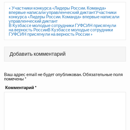
Навигация
« Участники конкурса «Лидеры России. Команда»
по
впервые написали управленческий диктантУчастники
записям
конкурса «Лидеры России. Команда» впервые написали
управленческий диктант
В Кузбассе молодые сотрудники ГУФСИН присягнули
на верность РоссииВ Кузбассе молодые сотрудники
ГУФСИН присягнули на верность России »
Добавить комментарий
Ваш адрес email не будет опубликован.
Обязательные поля
помечены
*
Комментарий
*