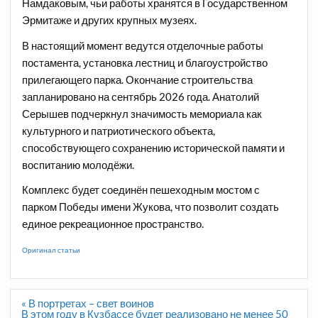
Намдаковым, чьи работы хранятся в Государственном
Эрмитаже и других крупных музеях.
В настоящий момент ведутся отделочные работы
постамента, установка лестниц и благоустройство
прилегающего парка. Окончание строительства
запланировано на сентябрь 2026 года. Анатолий
Серышев подчеркнул значимость мемориала как
культурного и патриотического объекта,
способствующего сохранению исторической памяти и
воспитанию молодёжи.
Комплекс будет соединён пешеходным мостом с
парком Победы имени Жукова, что позволит создать
единое рекреационное пространство.
Оригинал статьи
Навигация
« В портретах – свет воинов
по
В этом году в Кузбассе будет реализовано не менее 50