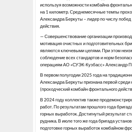
используя возможности комбайна фронтально
на 1 километр. Среднемесячные темпы прохо
Александра Беркуты – лидер по числу побед
действия.
— Совершенствование организации производс
мотивация очистных и подготовительных бри
являются ключевыми целями. При этом неиз
соблюдение всех стандартов и норм безопас
операциям АО «СУЭК-Кузбасс» Александр П
В первом полугодии 2025 года на традицион
Александра Беркуты признана первой среди 
(проходческий комбайн фронтального действ
В 2024 году коллектив также продемонстрир
работ. По результатам прошлого года брига
горных выработок. Достигнутый результат ст
рудника. В июле того же года бригада устан
подготовке горных выработок комбайном фрон