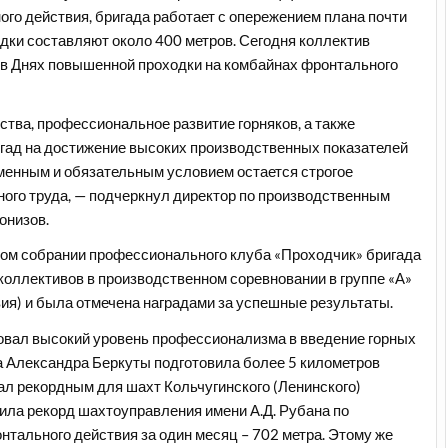
го действия, бригада работает с опережением плана почти
дки составляют около 400 метров. Сегодня коллектив
 в Днях повышенной проходки на комбайнах фронтального
тва, профессиональное развитие горняков, а также
гад на достижение высоких производственных показателей
менным и обязательным условием остается строгое
ного труда, — подчеркнул директор по производственным
онизов.
ном собрании профессионального клуба «Проходчик» бригада
коллективов в производственном соревновании в группе «А»
ия) и была отмечена наградами за успешные результаты.
овал высокий уровень профессионализма в введение горных
да Александра Беркуты подготовила более 5 километров
ал рекордным для шахт Кольчугинского (Ленинского)
овила рекорд шахтоуправления имени А.Д. Рубана по
тального действия за один месяц – 702 метра. Этому же