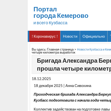
Портал
города Кемерово
и всего Кузбасса
! Коронавирус !
Новости
Официально
Вы здесь:
Главная страница
>
Новости Кузбасса и Ке
четыре километра выработок
Бригада Александра Бер
прошла четыре километ
18.12.2025
18 декабря 2025 | Анна Сивохина
Проходческая бригада Александра Беркут
Кузбасс подготовила с начала года чет
Коллектив задействован на подготовке лав