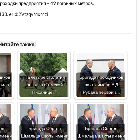
роходки предприятия – 49 погонных метров.
38. erid:2VtzqvMxMzi
Читайте также:
чиков
На четыре столетия
Бригада проходчиков
вила
назад: в «Томской
шахты имени А.Д.
Писанице»…
Рубана первой в…
ея
Бригада Сергея
Бригада Сергея
имени
Шмальца шахты имени
Шмальца шахты имени