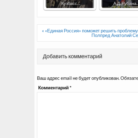
Кузбасс…
А.Д. Рубана
Навигация
« «Единая Россия» поможет решить проблему
по
Полпред Анатолий Се
записям
Добавить комментарий
Ваш адрес email не будет опубликован.
Обязате
Комментарий
*