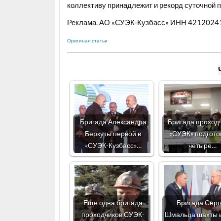
коллективу принадлежит и рекорд суточной п
Реклама. АО «СУЭК-Кузбасс» ИНН 42120241
Оригинал статьи
Бригада Александра
Бригада проход
Беркуты первой в
«СУЭК» подгото
«СУЭК-Кузбасс»…
четыре…
Еще одна бригада
Бригада Серг
проходчиков СУЭК-
Шмальца шахты 