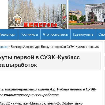
Транспорт
Гостиницы
Что посмотреть
Где погулять
Спо
>
Бригада Александра Беркуты первой в СУЭК-Кузбасс прошла
мерово
куты первой в СУЭК-Кузбасс
ра выработок
ы шахтоуправления имени А.Д. Рубана первой в СУЭК-
ыре километра горных выработок.
ы №822 на участке «Магистральный-2». Эффективно