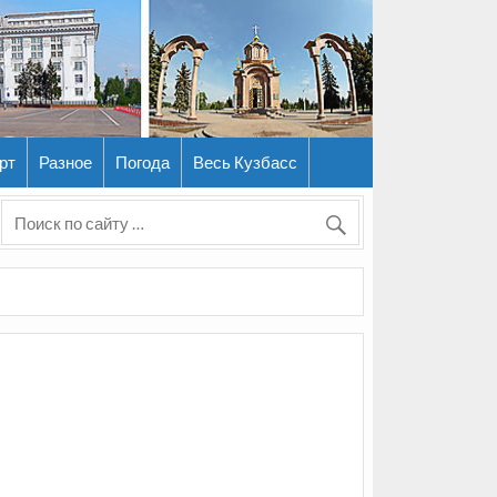
рт
Разное
Погода
Весь Кузбасс