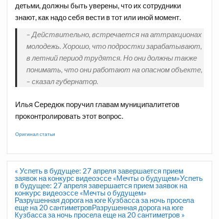
детьми, должны быть уверены, что их сотрудники
знают, как надо себя вести в тот или иной момент.
– Действительно, встречается на аттракционах
молодежь. Хорошо, что подростки зарабатывают,
в летний период трудятся. Но они должны также
понимать, что они работают на опасном объекте,
– сказал губернатор.
Илья Середюк поручил главам муниципалитетов
проконтролировать этот вопрос.
Оригинал статьи
Навигация
« Успеть в будущее: 27 апреля завершается прием
по
заявок на конкурс видеоэссе «Мечты о будущем»Успеть
записям
в будущее: 27 апреля завершается прием заявок на
конкурс видеоэссе «Мечты о будущем»
Разрушенная дорога на юге Кузбасса за ночь просела
еще на 20 сантиметровРазрушенная дорога на юге
Кузбасса за ночь просела еще на 20 сантиметров »