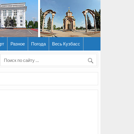
рт
Разное
Погода
Весь Кузбасс