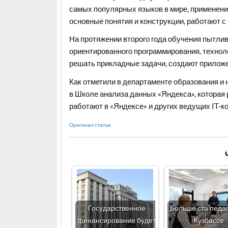
самых популярных языков в мире, применени
основные понятия и конструкции, работают с
На протяжении второго года обучения пытли
ориентированного программирования, технол
решать прикладные задачи, создают прилож
Как отметили в департаменте образования и 
в Школе анализа данных «Яндекса», которая р
работают в «Яндексе» и других ведущих IT-к
Оригинал статьи
Государственное
Больше ста педаг
финансирование будет
Кузбассе