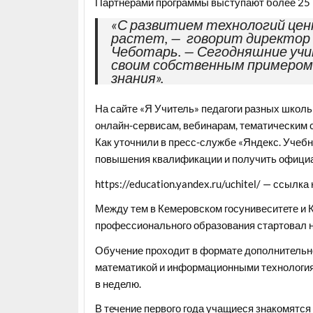
Партнерами программы выступают более 25 
«С развитием технологий цен
растет, — говорит директор 
Чеботарь. — Сегодняшние учи
своим собственным примером
знания».
На сайте «Я Учитель» педагоги разных школ
онлайн-сервисам, вебинарам, тематическим 
Как уточнили в пресс-службе «Яндекс. Учеб
повышения квалификации и получить официа
https://education.yandex.ru/uchitel/
— ссылка н
Между тем в Кемеровском госунивеситете и 
профессионального образования стартовал но
Обучение проходит в формате дополнительно
математикой и информационными технологиям
в неделю.
В течение первого года учащиеся знакомятся