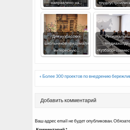
направлено на…
трудоустроилис
Для кузбасских
Региональн
школьников придумали
медиахолди
интересную…
«Кузбасс» совмес
Навигация
« Более 300 проектов по внедрению бережли
по
записям
Добавить комментарий
Ваш адрес email не будет опубликован.
Обязате
Комментарий
*