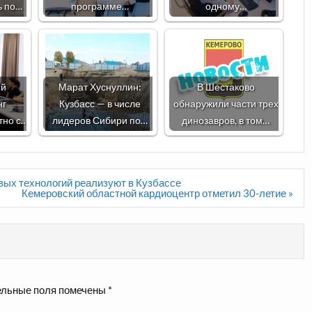
ь по…
программе…
одному…
ый
Марат Хуснуллин:
В Шестаково
нг
Кузбасс — в числе
обнаружили части трех
тно с…
лидеров Сибири по…
динозавров, в том…
вых технологий реализуют в Кузбассе
Кемеровский областной кардиоцентр отметил 30-летие »
льные поля помечены
*