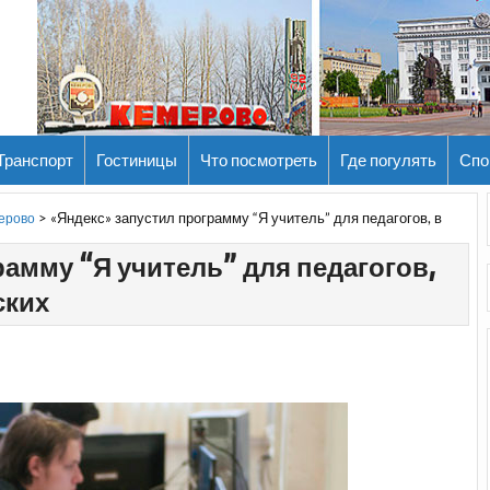
Транспорт
Гостиницы
Что посмотреть
Где погулять
Спо
>
«Яндекс» запустил программу “Я учитель” для педагогов, в
мерово
амму “Я учитель” для педагогов,
ских