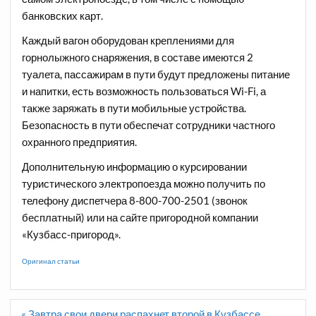
банковских карт.
Каждый вагон оборудован креплениями для
горнолыжного снаряжения, в составе имеются 2
туалета, пассажирам в пути будут предложены питание
и напитки, есть возможность пользоваться Wi-Fi, а
также заряжать в пути мобильные устройства.
Безопасность в пути обеспечат сотрудники частного
охранного предприятия.
Дополнительную информацию о курсировании
туристического электропоезда можно получить по
телефону диспетчера 8-800-700-2501 (звонок
бесплатный) или на сайте пригородной компании
«Кузбасс-пригород».
Оригинал статьи
Навигация
« Завтра свои двери распахнет второй в Кузбассе