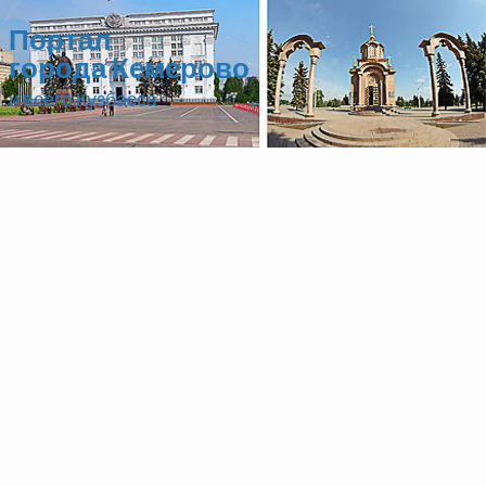
Портал
города Кемерово
и всего Кузбасса