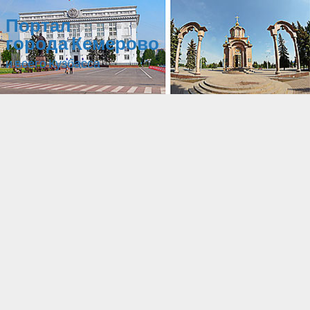
Портал
города Кемерово
и всего Кузбасса