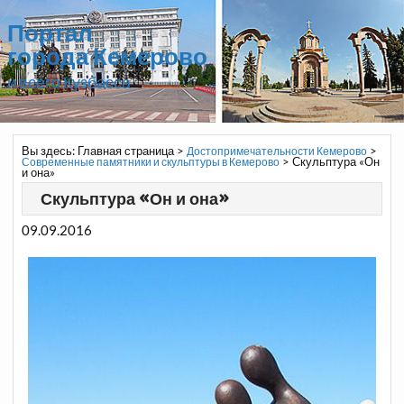
Портал
города Кемерово
и всего Кузбасса
Вы здесь:
Главная страница
>
>
Достопримечательности Кемерово
>
Скульптура «Он
Современные памятники и скульптуры в Кемерово
и она»
Скульптура «Он и она»
09.09.2016