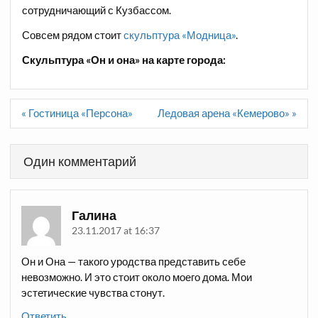
сотрудничающий с Кузбассом.
Совсем рядом стоит
скульптура «Модница»
.
Скульптура «Он и она» на карте города:
Навигация
« Гостиница «Персона»
Ледовая арена «Кемерово» »
по
записям
Один комментарий
Галина
23.11.2017 at 16:37
Он и Она — такого уродства представить себе
невозможно. И это стоит около моего дома. Мои
эстетические чувства стонут.
Ответить