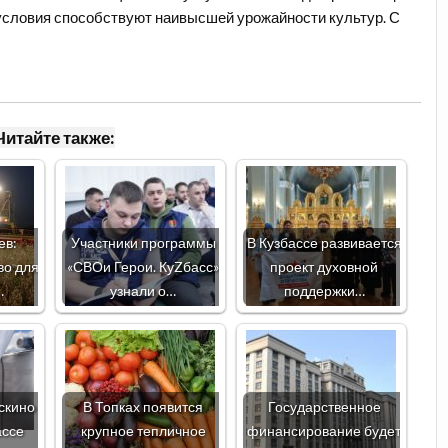
 условия способствуют наивысшей урожайности культур. С
Читайте также:
ев:
Участники программы
В Кузбассе развивается
во для
«СВОи Герои. КуZбасс»
проект духовной
…
узнали о…
поддержки…
рскино
В Топках появится
Государственное
ассе
крупное тепличное
финансирование будет