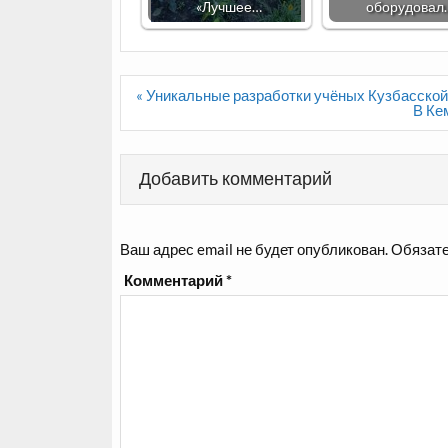
«Лучшее…
оборудовал
Навигация
« Уникальные разработки учёных Кузбасско
по
В Ке
записям
Добавить комментарий
Ваш адрес email не будет опубликован.
Обязате
Комментарий
*