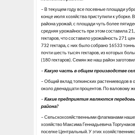
– В текущем году все посевные площади убран
конце июля хозяйства приступили к уборке. 
района урожай, с площади чуть более пятиде
средняя урожайность при этом составила 21,
гектаров, что составило урожайность 271 це
732 гектара, с них было собрано 16533 тонн
почти шесть тысяч гектаров, из которых боль
(180 гектаров). Семян же наш район заготови
–
Какую часть в общем производстве сел
– Общий вклад топкинских растениеводов в 
около двенадцати процентов. По валовому же
–
Какие предприятия являются передов
района?
– Сельскохозяйственными флагманами нашей
хозяйство Максима Геннадьевича Торгунаков
поселке Центральный. У этих хозяйственнико