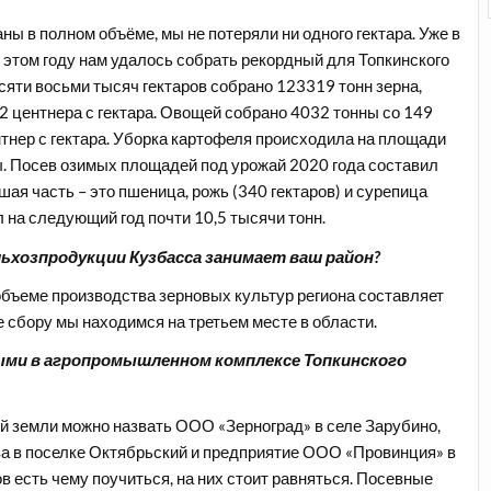
ы в полном объёме, мы не потеряли ни одного гектара. Уже в
В этом году нам удалось собрать рекордный для Топкинского
сяти восьми тысяч гектаров собрано 123319 тонн зерна,
2 центнера с гектара. Овощей собрано 4032 тонны со 149
нтнер с гектара. Уборка картофеля происходила на площади
ы. Посев озимых площадей под урожай 2020 года составил
шая часть – это пшеница, рожь (340 гектаров) и сурепица
л на следующий год почти 10,5 тысячи тонн.
ьхозпродукции Кузбасса занимает ваш район?
объеме производства зерновых культур региона составляет
 сбору мы находимся на третьем месте в области.
ыми в агропромышленном комплексе Топкинского
 земли можно назвать ООО «Зерноград» в селе Зарубино,
а в поселке Октябрьский и предприятие ООО «Провинция» в
в есть чему поучиться, на них стоит равняться. Посевные