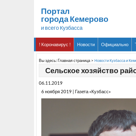
Портал
города Кемерово
и всего Кузбасса
! Коронавирус !
Новости
Официально
Вы здесь:
Главная страница
>
Новости Кузбасса и Ке
Сельское хозяйство райо
06.11.2019
6 ноября 2019 | Газета «Кузбасс»