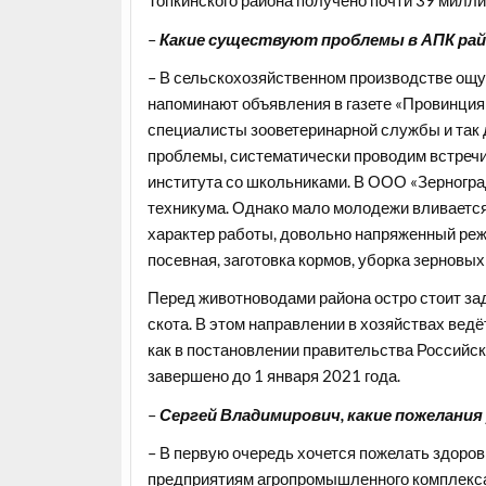
Топкинского района получено почти 39 милли
–
Какие существуют проблемы в АПК рай
– В сельскохозяйственном производстве ощу
напоминают объявления в газете «Провинция
специалисты зооветеринарной службы и так 
проблемы, систематически проводим встречи
института со школьниками. В ООО «Зерноград
техникума. Однако мало молодежи вливается
характер работы, довольно напряженный реж
посевная, заготовка кормов, уборка зерновых
Перед животноводами района остро стоит зад
скота. В этом направлении в хозяйствах ведё
как в постановлении правительства Российс
завершено до 1 января 2021 года.
–
Сергей Владимирович, какие пожелания у
– В первую очередь хочется пожелать здоров
предприятиям агропромышленного комплекса