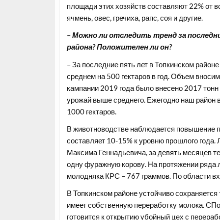
площади этих хозяйств составляют 22% от 
ячмень, овес, гречиха, рапс, соя и другие.
–
Можно ли отследить тренд за последни
района? Положителен ли он?
– За последние пять лет в Топкинском район
среднем на 500 гектаров в год. Объем вноси
кампании 2019 года было внесено 2017 тонн
урожай выше среднего. Ежегодно наш район 
1000 гектаров.
В животноводстве наблюдается повышение п
составляет 10-15% к уровню прошлого года.
Максима Геннадьевича, за девять месяцев те
одну фуражную корову. На протяжении ряда 
молодняка КРС – 767 граммов. По области вх
В Топкинском районе устойчиво сохраняется 
имеет собственную переработку молока. СПо
готовится к открытию убойный цех с перераб