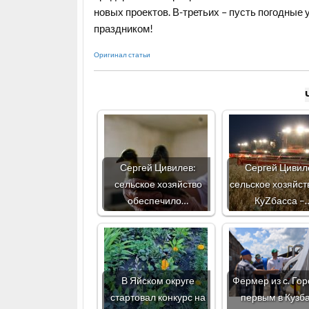
новых проектов. В-третьих – пусть погодные
праздником!
Оригинал статьи
Сергей Цивилев:
Сергей Цивил
сельское хозяйство
сельское хозяйст
обеспечило…
КуZбасса –
В Яйском округе
Фермер из с. Го
стартовал конкурс на
первым в Кузб