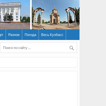
рт
Разное
Погода
Весь Кузбасс