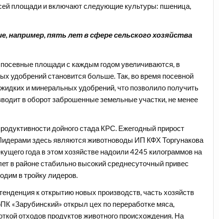
всей площади и включают следующие культуры: пшеница,
е, например, пять лет в сфере сельского хозяйства
е посевные площади с каждым годом увеличиваются, в
мых удобрений становится больше. Так, во время посевной
 жидких и минеральных удобрений, что позволило получить
вводит в оборот заброшенные земельные участки, не менее
родуктивности дойного стада КРС. Ежегодный прирост
 Лидерами здесь являются животноводы ИП КФХ Торгунакова
кущего года в этом хозяйстве надоили 4245 килограммов на
лет в районе стабильно высокий среднесуточный привес
одим в тройку лидеров.
тенденция к открытию новых производств, часть хозяйств
ПК «Зарубинский» открыл цех по переработке мяса,
откой отходов продуктов животного происхождения. На