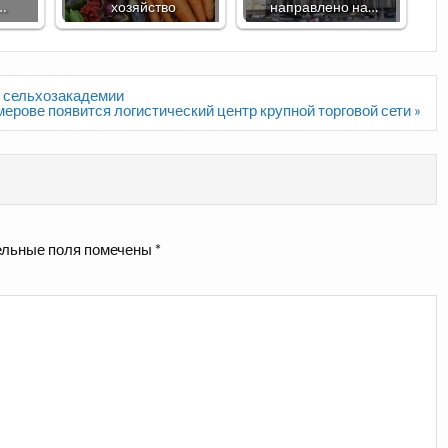
…
хозяйство
направлено на…
й сельхозакадемии
мерове появится логистический центр крупной торговой сети »
льные поля помечены
*