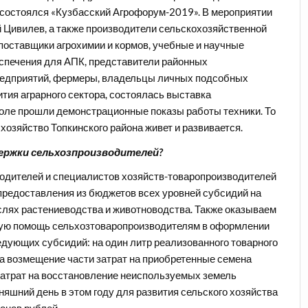
о состоялся «Кузбасский Агрофорум-2019». В мероприятии
й Цивилев, а также производители сельскохозяйственной
поставщики агрохимии и кормов, учебные и научные
еспечения для АПК, представители районных
редприятий, фермеры, владельцы личных подсобных
тия аграрного сектора, состоялась выставка
поле прошли демонстрационные показы работы техники. То
 хозяйство Топкинского района живет и развивается.
держки сельхозпроизводителей?
одителей и специалистов хозяйств-товаропроизводителей
редоставления из бюджетов всех уровней субсидий на
слях растениеводства и животноводства. Также оказываем
кую помощь сельхозтоваропроизводителям в оформлении
дующих субсидий: на один литр реализованного товарного
на возмещение части затрат на приобретенные семена
затрат на восстановление неиспользуемых земель
няшний день в этом году для развития сельского хозяйства