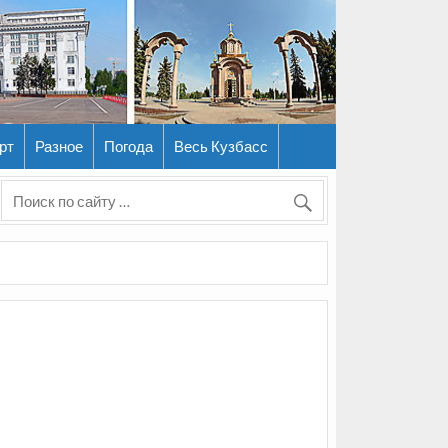
рт
Разное
Погода
Весь Кузбасс