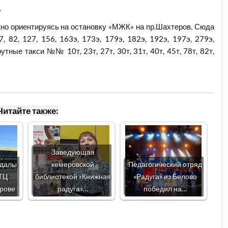
.
о ориентируясь на остановку «МЖК» на пр.Шахтеров. Сюда
 82, 127, 156, 163э, 173э, 179э, 182э, 192э, 197э, 279э,
ые такси №№ 10т, 23т, 27т, 30т, 31т, 40т, 45т, 78т, 82т,
Читайте также:
Заведующая
ндалы
кемеровской
Педагогический отряд
 ТЦ
библиотекой «Книжная
«Радуга» из Белово
ерове
радуга»…
победил на…