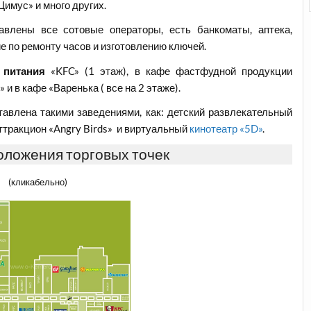
Цимус» и много других.
авлены все сотовые операторы, есть банкоматы, аптека,
 по ремонту часов и изготовлению ключей.
 питания
«KFC» (1 этаж), в кафе фастфудной продукции
и в кафе «Варенька ( все на 2 этаже).
авлена такими заведениями, как: детский развлекательный
ттракцион «Angry Birds» и виртуальный
кинотеатр «5D»
.
оложения торговых точек
(кликабельно)