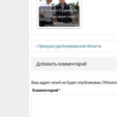
В Анжеро-Судженске
благоустроят парк
возле…
Навигация
« Прокуратура Кемеровской области
по
записям
Добавить комментарий
Ваш адрес email не будет опубликован.
Обязате
Комментарий
*