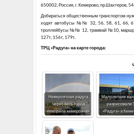
650002, Россия, г. Кемерово, пр.Шахтеров, 54
Добираться общественным транспортом нужн
ходят автобусы №№ 32, 56, 58, 61, 66, 67,
троллейбусы №№ 12, трамвай №10, маршрутн
127т, 156т, 179т.
ТРЦ «Радуга» на карте города:
Невероятная радуга
Малолетние ва
через весь город
разрисовали
покорила кемеровчан
«Радуга» в Кем