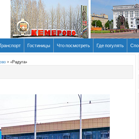
Транспорт
Гостиницы
Что посмотреть
Где погулять
Спо
>
«Радуга»
ово