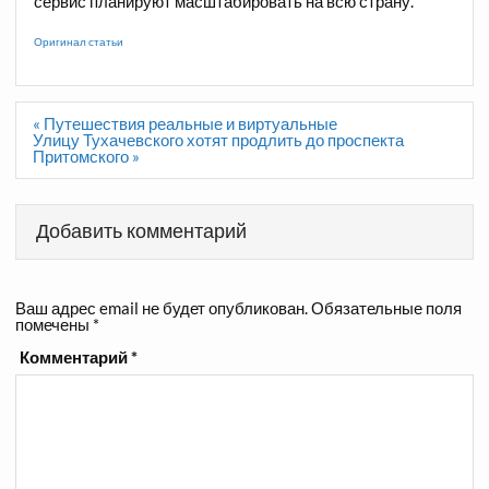
сервис планируют масштабировать на всю страну.
Оригинал статьи
Навигация
« Путешествия реальные и виртуальные
по
Улицу Тухачевского хотят продлить до проспекта
записям
Притомского »
Добавить комментарий
Ваш адрес email не будет опубликован.
Обязательные поля
помечены
*
Комментарий
*