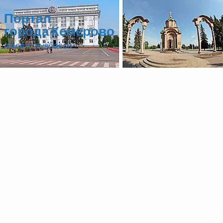
Портал
города Кемерово
и всего Кузбасса