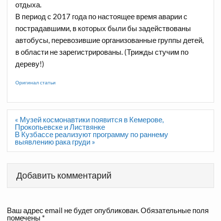
отдыха.
В период с 2017 года по настоящее время аварии с
пострадавшими, в которых были бы задействованы
автобусы, перевозившие организованные группы детей,
в области не зарегистрированы. (Трижды стучим по
дереву!)
Оригинал статьи
Навигация
« Музей космонавтики появится в Кемерове,
по
Прокопьевске и Листвянке
записям
В Кузбассе реализуют программу по раннему
выявлению рака груди »
Добавить комментарий
Ваш адрес email не будет опубликован.
Обязательные поля
помечены
*