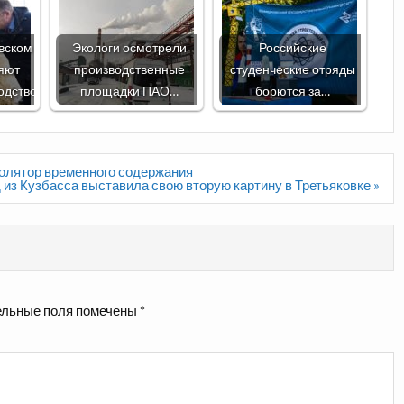
вском
Экологи осмотрели
Российские
яют
производственные
студенческие отряды
одство
площадки ПАО…
борются за…
золятор временного содержания
из Кузбасса выставила свою вторую картину в Третьяковке »
льные поля помечены
*