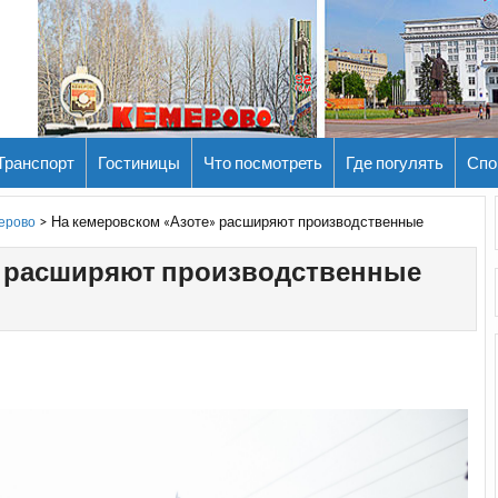
Транспорт
Гостиницы
Что посмотреть
Где погулять
Спо
>
На кемеровском «Азоте» расширяют производственные
мерово
» расширяют производственные