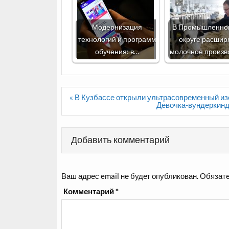
Модернизация
В Промышленно
технологий и программ
округе расшир
обучения: в…
молочное произв
Навигация
« В Кузбассе открыли ультрасовременный и
по
Девочка-вундеркинд 
записям
Добавить комментарий
Ваш адрес email не будет опубликован.
Обязате
Комментарий
*