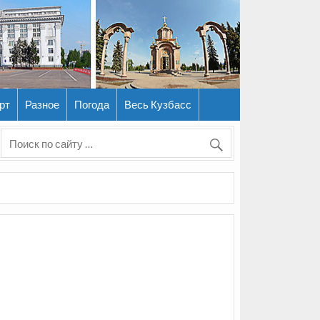
рт
Разное
Погода
Весь Кузбасс