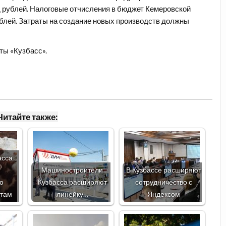
д рублей. Налоговые отчисления в бюджет Кемеровской
ублей. Затраты на создание новых производств должны
ты «Кузбасс».
Читайте также:
асса
Машиностроители
В Кузбассе расширяют
о
Кузбасса расширяют
сотрудничество с
нтам
линейку…
Яндексом