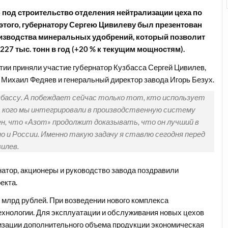
 под строительство отделения нейтрализации цеха по
этого, губернатору Сергею Цивилеву был презентован
оизводства минеральных удобрений, который позволит
27 тыс. тонн в год (+20 % к текущим мощностям).
тии приняли участие губернатор Кузбасса Сергей Цивилев,
 Михаил Федяев и генеральный директор завода Игорь Безух.
збассу. А побеждает сейчас только тот, кто использует
, кого мы интегрировали в производственную систему
ен, что «Азот» продолжит доказывать, что он лучший в
но и России. Именно такую задачу я ставлю сегодня перед
илев.
натор, акционеры и руководство завода поздравили
екта.
 млрд рублей. При возведении нового комплекса
хнологии. Для эксплуатации и обслуживания новых цехов
лизации дополнительного объема продукции экономическая