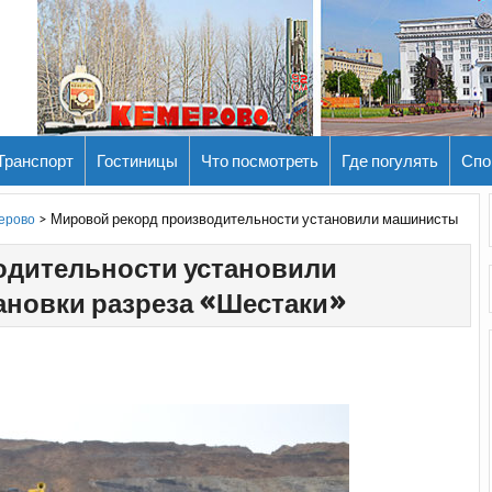
Транспорт
Гостиницы
Что посмотреть
Где погулять
Спо
>
Мировой рекорд производительности установили машинисты
мерово
одительности установили
ановки разреза «Шестаки»