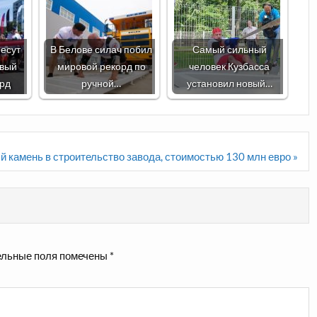
есут
В Белове силач побил
Самый сильный
овый
мировой рекорд по
человек Кузбасса
орд
ручной…
установил новый…
 камень в строительство завода, стоимостью 130 млн евро »
льные поля помечены
*