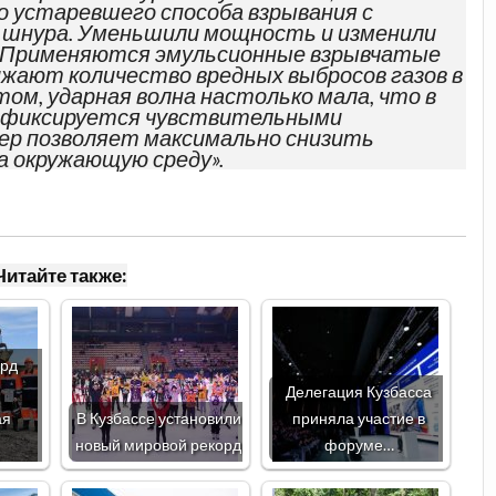
 устаревшего способа взрывания с
шнура. Уменьшили мощность и изменили
 Применяются эмульсионные взрывчатые
ижают количество вредных выбросов газов в
ом, ударная волна настолько мала, что в
е фиксируется чувствительными
ер позволяет максимально снизить
 окружающую среду».
Читайте также:
орд
Делегация Кузбасса
ая
В Кузбассе установили
приняла участие в
новый мировой рекорд
форуме…