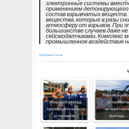
электронные системы вместо
применением детонирующего 
состав взрывчатых веществ.
вещества, которые в разы сн
атмосферу от взрывов. При эт
большинстве случаев даже н
сейсмодатчиками. Комплекс м
промышленное воздействие на
Оригинал статьи
Мировой рек
Мировой рекорд
установила
производительности
экскаваторн
установили…
бригада…