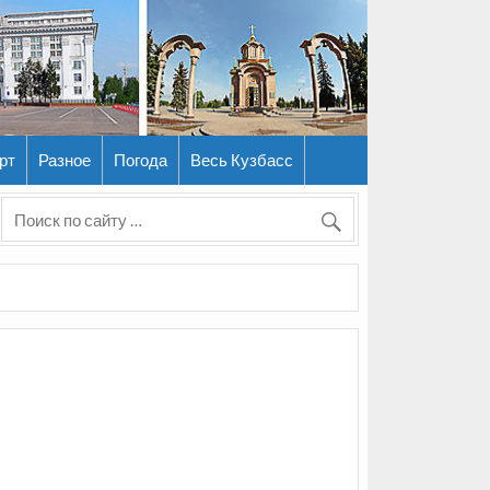
рт
Разное
Погода
Весь Кузбасс