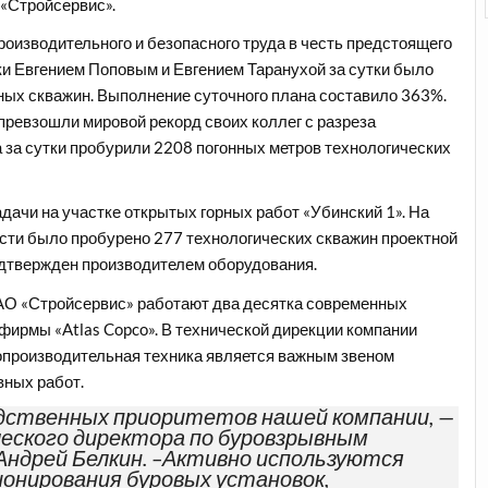
«Стройсервис».
оизводительного и безопасного труда в честь предстоящего
и Евгением Поповым и Евгением Таранухой за сутки было
ых скважин. Выполнение суточного плана составило 363%.
превзошли мировой рекорд своих коллег с разреза
а за сутки пробурили 2208 погонных метров технологических
чи на участке открытых горных работ «Убинский 1». На
сти было пробурено 277 технологических скважин проектной
подтвержден производителем оборудования.
О «Стройсервис» работают два десятка современных
ирмы «Atlas Copco». В технической дирекции компании
опроизводительная техника является важным звеном
вных работ.
одственных приоритетов нашей компании, —
еского директора по буровзрывным
ндрей Белкин. –Активно используются
онирования буровых установок,