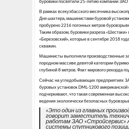
буровики посвятили 25-летию компании ЗАО 
В рамках всекузбасского месячника высокопр
Дня шахтера, машинистами буровой установк
пробурено 2216 погонных метров буровзрывн
Таким образом, буровики разреза «Шестаки» 
«Березовский», которые в сентябре 2018 год
скважин.
Машинисты выполняли производственные зада
породном массиве девятой категории буримо
глубиной 8 метров. Факт мирового рекорда 
Сейчас на угледобывающих предприятиях ЗА
буровых установок DML-1200 американской ф
подчеркивают, что такая современная высок
ведения экологически безопасных буровзры
«Это один из главных произв
говорит заместитель технич
работам ЗАО «Стройсервис» А
системы спутникового позици