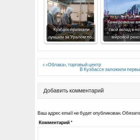
Кемеровчане вн
Кузбасс признали
свой вклад в н
лучшим за Уралом по…
мировой рек
Навигация
« «Облака», торговый центр
по
В Кузбассе заложили первый
записям
Добавить комментарий
Ваш адрес email не будет опубликован.
Обязате
Комментарий
*