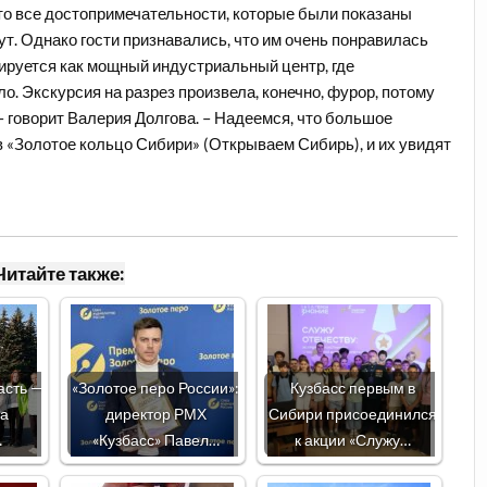
что все достопримечательности, которые были показаны
т. Однако гости признавались, что им очень понравилась
ируется как мощный индустриальный центр, где
о. Экскурсия на разрез произвела, конечно, фурор, потому
 – говорит Валерия Долгова. – Надеемся, что большое
 «Золотое кольцо Сибири» (Открываем Сибирь), и их увидят
Читайте также:
асть —
«Золотое перо России»:
Кузбасс первым в
ла
директор РМХ
Сибири присоединился
…
«Кузбасс» Павел…
к акции «Служу…