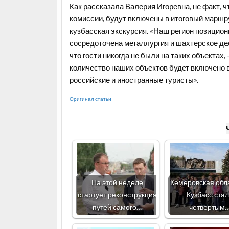
Как рассказала Валерия Игоревна, не факт, 
комиссии, будут включены в итоговый маршру
кузбасская экскурсия. «Наш регион позицион
сосредоточена металлургия и шахтерское дел
что гости никогда не были на таких объектах,
количество наших объектов будет включено в
российские и иностранные туристы».
Оригинал статьи
На этой неделе
Кемеровская обл
стартует реконструкция
Кузбасс ста
путей самого…
четвертым