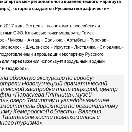
и экспертов межрегионального краеведческого маршрута
ирь), который создается Русским географическим
 2017 года. Его цель – познакомить российских и
остями СФО. Ключевые точки маршрута: Томск –
к – Чуйозы – Акташ – Балыкча – Артыбаш – Турочак –
Красноярск – Шушенское – Иркутск – Листвянка – Слюдянка –
т подготовленный и прошедший экспертизу Русского
 для передвижения использует воздушный, водный,
 и вездеходы.
ла обзорную экскурсию по городу:
отрели Новокузнецкий драматический
плексной застройки типа соцгород, центр
фии «Параскева Пятница», музей-
ть», озеро Темиртау и угледобывающее
заместитель директора по региональному
изму Кемеровской области» Валерия
и Таштаголе гости познакомились с
него туризма».