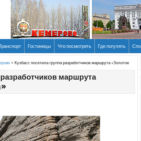
Транспорт
Гостиницы
Что посмотреть
Где погулять
Спо
>
Кузбасс посетила группа разработчиков маршрута «Золотое
мерово
а разработчиков маршрута
и»