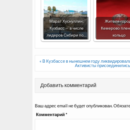
Марат Хуснуллин:
Жителя горо
Кузбасс — в числе
Кемерово пле
лидеров Сибири по…
кольцо
Навигация
« В Кузбассе в нынешнем году ликвидирова
по
Активисты присоединились 
записям
Добавить комментарий
Ваш адрес email не будет опубликован.
Обязате
Комментарий
*