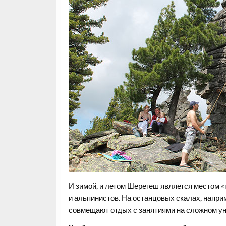
И зимой, и летом Шерегеш является местом 
и альпинистов. На останцовых скалах, наприм
совмещают отдых с занятиями на сложном ун