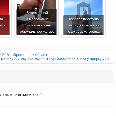
Беременной
да
кемеровчанке
Кузбасс посетила
нило
причинило боль
молодая семья из
обручальное кольцо
Самары, которая…
ли 245 заброшенных объектов
к конкурсу медиахолдинга «Кузбасс» — «Я берегу природу» »
льные поля помечены
*