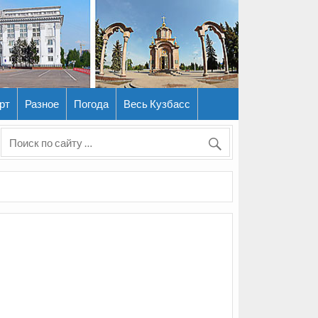
рт
Разное
Погода
Весь Кузбасс