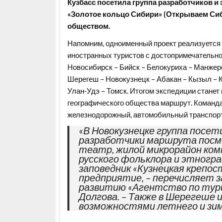
Кузбасс посетила группа разработчиков 
«Золотое кольцо Сибири» (Открываем Сиб
обществом.
Напомним, одноименный проект реализуется с
иностранных туристов с достопримечательн
Новосибирск – Бийск – Белокуриха – Манжеро
Шерегеш – Новокузнецк – Абакан – Кызыл – 
Улан-Удэ – Томск. Итогом экспедиции стане
географического общества маршрут. Команда
железнодорожный, автомобильный транспорт
«В Новокузнецке группа посети
разработчики маршрута посм
театр, жилой микрорайон ком
русского фольклора и этногра
заповедник «Кузнецкая крепос
предприятие, – перечисляет 
развитию «Агентство по тур
Долгова. – Также в Шерегеше 
возможностями летнего и зим