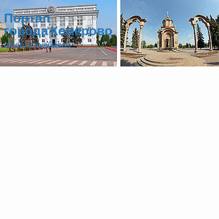
Портал
города Кемерово
и всего Кузбасса