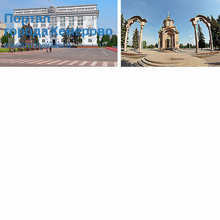
Портал
города Кемерово
и всего Кузбасса