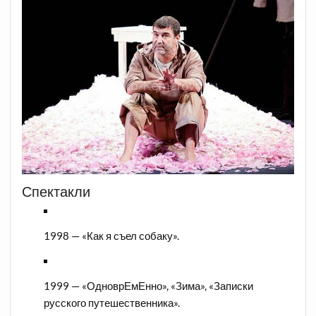
Спектакли
1998 — «Как я съел собаку».
1999 — «ОдноврЕмЕнно», «Зима», «Записки
русского путешественника».