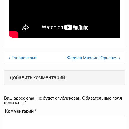
Навигация
« Главпочтамт
Федяев Михаил Юрьевич »
по
записям
Добавить комментарий
Ваш адрес email не будет опубликован.
Обязательные поля
помечены
*
Комментарий
*