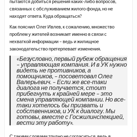
пытаются добиться решения каких-либо вопросов,
связанных с обслуживанием жилого фонда, но не
находят ответа. Куда обращаться?
Как пояснил Олег Ивлев, к сожалению, множество
проблем у жителей возникает именно в связи с
нехваткой информации – ведь и жилищное
законодательство претерпевает изменения.
«Безусловно, первый рубеж обращения
– управляющая компания. И в УК нужно
видеть не противников, а
помощников, – посоветовал Олег
Валерьевич. – Если же все-таки
диалога не получается, стоит
прибегнуть к крайней мере – это
смена управляющей компании. Но все-
таки хотелось бы призвать и
собственников, и УК к диалогу. Мы
готовы, вместе с Госжилинспекцией,
вести эту работу».
С такими словами трудно не согласиться, ведь в