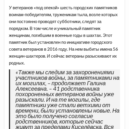
У ветеранов «под опекой» шесть городских памятников
воинам-победителям, труженикам тыла, возле которых
они постоянно проводят субботники, следят за
порядком. В том числе и уникальный памятник
женщинам, погибшим в военные годы в шахтах. Этот
памятник был установлен по инициативе городского
совета ветеранов в 2016 году. На нем выбиты имена 56
женщин-шахтеров. И сейчас ветераны разыскивают их
родных.
«Также мы следим за захоронениями
участников войны, за памятниками на
их могилах, – продолжает Галина
Алексеевна. – 41 родственника
похороненных ветеранов войны уже
разыскали. И на те могилы, где
памятники уже стали ветхими от
времени, были установлены новые. На
это было получено согласие
родственников, которые сейчас
живут за пределами Киселёвска. Вся