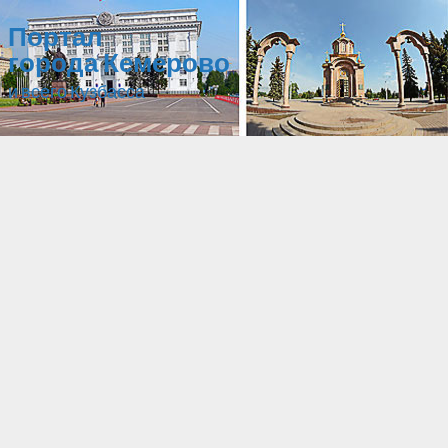
Портал
города Кемерово
и всего Кузбасса