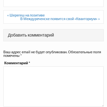
Навигация
« Шерегеш на позитиве
по
В Междуреченске появится свой «Кванториум» »
записям
Добавить комментарий
Ваш адрес email не будет опубликован.
Обязательные поля
помечены
*
Комментарий
*