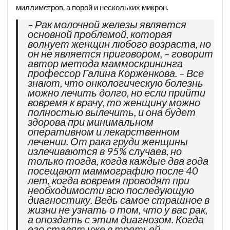
миллиметров, а порой и нескольких микрон.
– Рак молочной железы является
основной проблемой, которая
волнует женщин любого возраста, но
он не является приговором, – говорит
автор метода маммоскрининга
профессор Галина Корженкова. – Все
знают, что онкологическую болезнь
можно лечить долго, но если прийти
вовремя к врачу, то женщину можно
полностью вылечить, и она будет
здорова при минимальном
оперативном и лекарственном
лечении. От рака груди женщины
излечиваются в 95% случаев, но
только тогда, когда каждые два года
посещают маммографию после 40
лет, когда вовремя проводят при
необходимости всю последующую
диагностику. Ведь самое страшное в
жизни не узнать о том, что у вас рак,
а опоздать с этим диагнозом. Когда
его ставят уже в третьей-