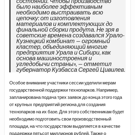
состоянии. Чтобы производство
было наиболее эффективным
необходимо выстраивать всю
цепочку: от изготовления
материалов и комплектующих до
финальной сборки продута. Не зря в
советские времена создавался Урало-
Кузнецкий комбинат — огромный
кластер, объединяющий многие
предприятия Урала и Сибири, как
основа машиностроения и
угледобычи страны», — отметил
губернатор Кузбасса Сергей Цивилев.
Особое внимание участники сессии уделили мерам
государственной поддержки технопарков. Например,
запланирована подача трех заявок до конца этого года
от крупных предприятий региона для создания
технопарков на их базе. Для этого собственникам будет
необходимо подготовить свои производственный
площади, на что государством выделяется в качестве
поддержки пятьсот миллионов рублей. Также о