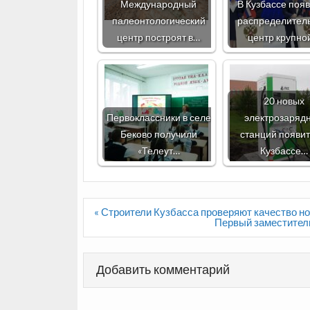
Международный
В Кузбассе поя
палеонтологический
распределител
центр построят в…
центр крупно
20 новых
Первоклассники в селе
электрозаряд
Беково получили
станций появит
«Телеут…
Кузбассе…
Навигация
« Строители Кузбасса проверяют качество 
по
Первый заместитель
записям
Добавить комментарий