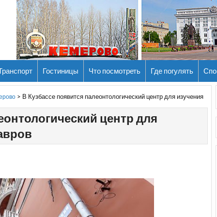
Транспорт
Гостиницы
Что посмотреть
Где погулять
Спо
>
В Кузбассе появится палеонтологический центр для изучения
мерово
леонтологический центр для
авров