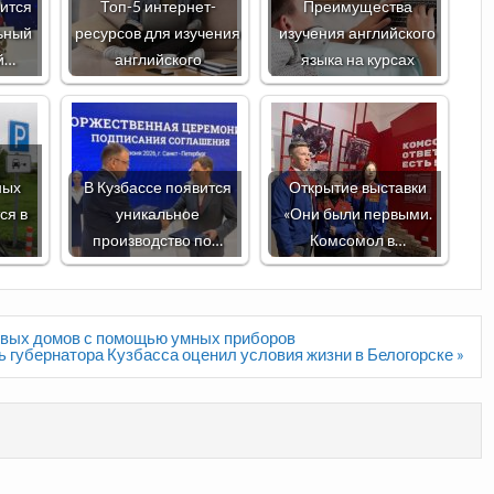
вится
Топ-5 интернет-
Преимущества
ьный
ресурсов для изучения
изучения английского
й…
английского
языка на курсах
ных
В Кузбассе появится
Открытие выставки
ся в
уникальное
«Они были первыми.
производство по…
Комсомол в…
новых домов с помощью умных приборов
 губернатора Кузбасса оценил условия жизни в Белогорске »