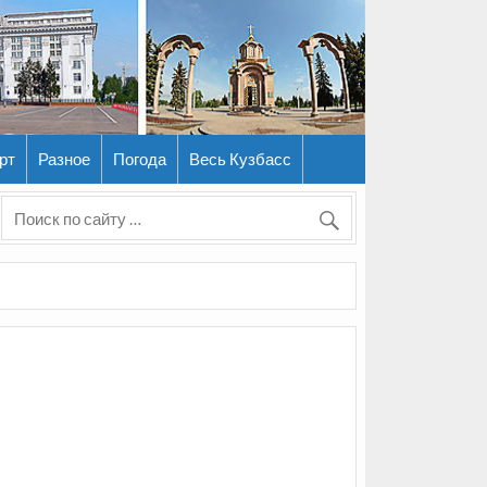
рт
Разное
Погода
Весь Кузбасс