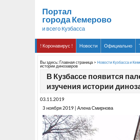
Портал
города Кемерово
и всего Кузбасса
! Коронавирус !
Новости
Официально
Вы здесь:
Главная страница
>
Новости Кузбасса и Ке
истории динозавров
В Кузбассе появится па
изучения истории диноз
03.11.2019
3 ноября 2019 | Алена Смирнова